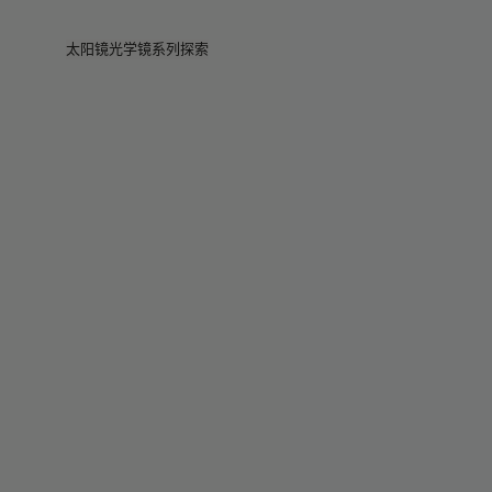
Skip to main content
太阳镜
光学镜
系列
探索
查看全部
查看全部
Veggie
门店
Veggie系列
Veggie系列
Circuit
故事
畅销款
畅销款
2026系列
服务
2026系列
2026系列
2025 秋季
Circuit系列
BOLD系列
2025 BOLD
BOLD系列
防蓝光
Pocket
彩色眼镜
彩色眼镜
Maison Margiela
礼赠精选
礼赠精选
2025系列
TEKKEN 8
Mugler