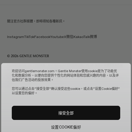
關注官方社群媒體，即時得知各種新訊。
Instagram
TikTok
Facebook
Youtube
X
微信
KakaoTalk
微博
© 2026 GENTLE MONSTER
IiCombined Co., Ltd. | 公司代表：Kim Han-guk | 公司註冊號碼：119-86-38589 | 郵購銷售報告編
號：No. 2026-Seoul Seongdong-0958
(檢視公司資訊↗)
| 電子郵件查詢：
欢迎访问gentlemonster.com。Gentle Monster使用cookie是为了功能优
service.kr@gentlemonster.com
| 個資保護官：Taeho Jeong | 地址：433, Ttukseom-ro,
化和数据分析，以便向您提供个性化的网站体验和您感兴趣的内容，以及评
Seongdong-gu, Seoul | 代表編號：
1600-2126
估我们广告活动的投放效果。
為確保客戶的現金資產交易安全，我們已與韓亞銀行簽訂償債擔保合同。
確認訂閱服務↗
固定監視管
理↗
您可以通过点击“接受全部“确认接受这些cookie，或点击“设置Cookie偏好”
以设置您的偏好。
接受全部
设置COOKIE偏好