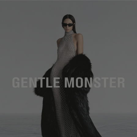
鏡片高度
:
36.2 mm
製造商和進口商： IICOMBINED CO., LTD.
製造商地區
:
China