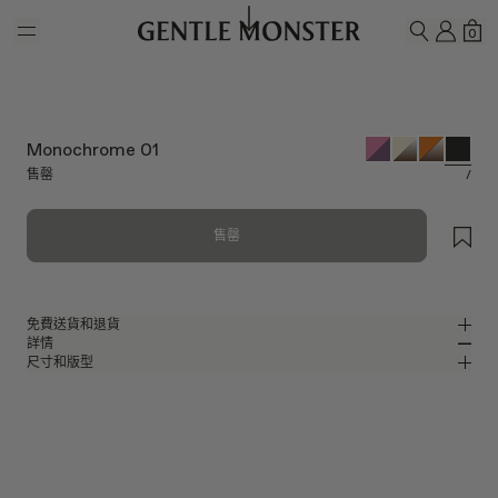
Skip to main content
我的
購
0
搜尋
Monochrome 01
售罄
/
售罄
免費送貨和退貨
詳情
Gentle Monster官方線上商店提供免費送貨和退貨服務。退貨要求必須在收
尺寸和版型
到產品後7日內提出。產品必須未曾使用，並且包括所有包裝組件。
黑色醋酸纖維圓形太陽眼鏡
MM
IN
BOLD Collection
鏡片寬度
:
53.5 mm
版型
黑色 醋酸纖維 鏡框
鼻樑架
:
23 mm
窄版
寬版
黑色
鏡片
前框
:
147.7 mm
圓形 形狀
低
高
鏡腿長
:
147.8 mm
鏡片可阻擋99.9%紫外線