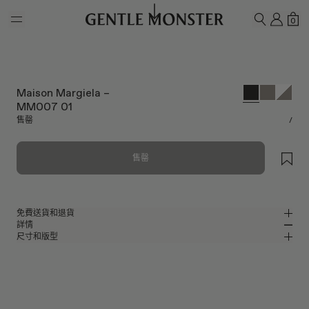
Skip to main content
我的
購
0
搜尋
Maison Margiela –
MM007 01
售罄
/
售罄
免費送貨和退貨
詳情
Gentle Monster官方線上商店提供免費送貨和退貨服務。退貨要求必須在收
尺寸和版型
到產品後7日內提出。產品必須未曾使用，並且包括所有包裝組件。
黑色醋酸纖維方形太陽眼鏡
MM
IN
Maison Margiela 2023 Collaboration
鏡片寬度
:
52.6 mm
版型
黑色 醋酸纖維 鏡框
鼻樑架
:
22 mm
窄版
寬版
黑色
鏡片
前框
:
147.6 mm
方形 形狀
低
高