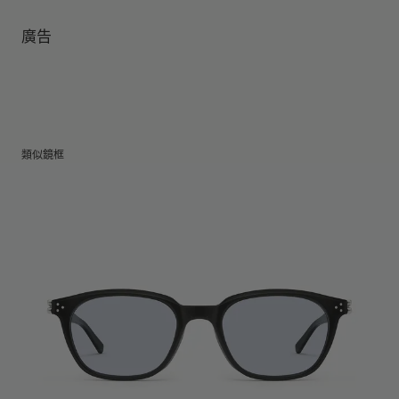
鏡腿長
:
144 mm
鏡片可阻擋99.9%紫外線
鏡片高度
:
41.8 mm
製造商和進口商： IICOMBINED CO., LTD.
廣告
製造商地區
:
China
類似鏡框