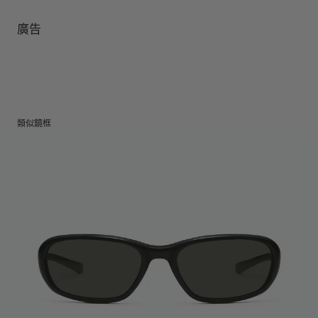
鏡腿長
:
124.4 mm
鏡片可阻擋99.9%紫外線
鏡片高度
:
38.3 mm
製造商和進口商： IICOMBINED CO., LTD.
廣告
製造商地區
:
China
類似鏡框