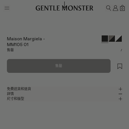
Skip to main content
我的
購
0
搜尋
Maison Margiela -
MM105 01
售罄
/
售罄
免費送貨和退貨
詳情
Gentle Monster官方線上商店提供免費送貨和退貨服務。退貨要求必須在收
尺寸和版型
到產品後7日內提出。產品必須未曾使用，並且包括所有包裝組件。
黑色醋酸纖維環繞式設計太陽眼鏡
MM
IN
Maison Margiela 2024 Collaboration
鏡片寬度
:
57.8 mm
版型
黑色 醋酸纖維 鏡框
鼻樑架
:
19 mm
窄版
寬版
黑色
鏡片
前框
:
143.3 mm
包覆型 形狀
低
高