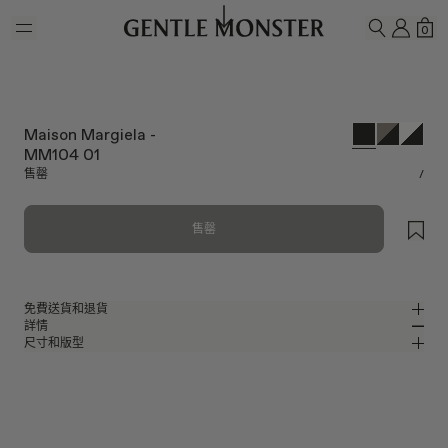
Skip to main content
我的
購
0
搜尋
Maison Margiela -
MM104 01
售罄
/
售罄
免費送貨和退貨
詳情
Gentle Monster官方線上商店提供免費送貨和退貨服務。退貨要求必須在收
尺寸和版型
到產品後7日內提出。產品必須未曾使用，並且包括所有包裝組件。
黑色醋酸纖維環繞式設計太陽眼鏡
MM
IN
Maison Margiela 2024 Collaboration
鏡片寬度
:
59.8 mm
版型
黑色 醋酸纖維 鏡框
鼻樑架
:
19 mm
窄版
寬版
黑色
鏡片
前框
:
145.3 mm
包覆型 形狀
低
高