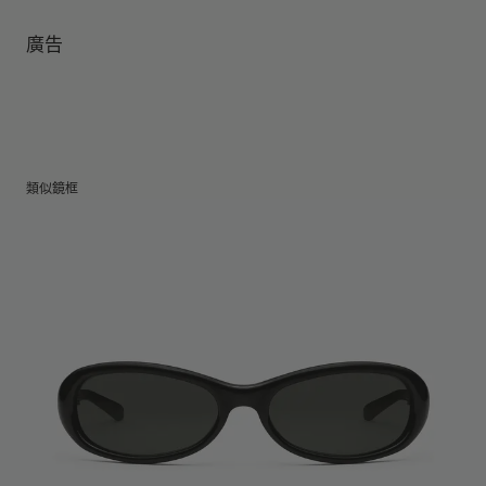
鏡腿長
:
121.6 mm
鏡片可阻擋99.9%紫外線
鏡片高度
:
39.7 mm
製造商和進口商： IICOMBINED CO., LTD.
廣告
製造商地區
:
China
類似鏡框