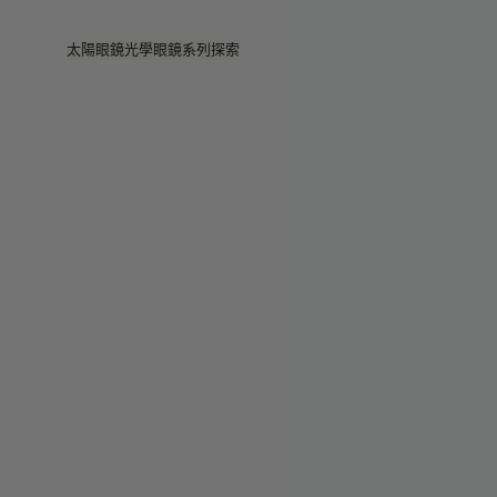
Skip to main content
太陽眼鏡
光學眼鏡
系列
探索
查看全部
查看全部
PRADA
Intelligent 智慧眼鏡
PRADA
PRADA
Veggie
查找門店
Veggie系列
Veggie系列
Circuit
作品故事
暢銷款式
暢銷款式
2026系列
服務
2026系列
2026系列
2025 秋季
Circuit系列
BOLD系列
2025 BOLD
BOLD系列
抗藍光鏡片
Pocket
染色鏡片
染色鏡片
Maison Margiela
禮品精選
禮品精選
2025系列
TEKKEN 8