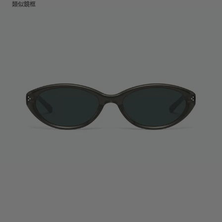
鏡片高度
:
34.2 mm
製造商地區
類似鏡框
:
China