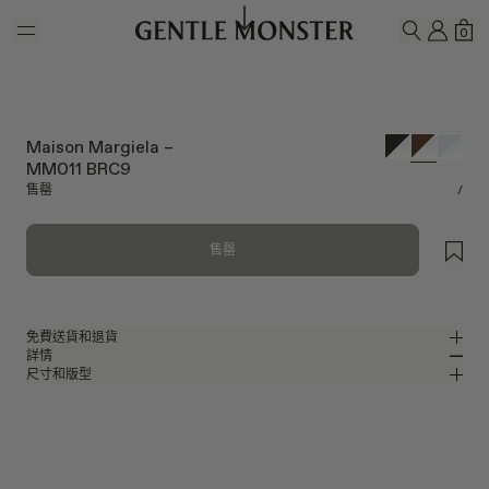
Skip to main content
我的
購
0
搜尋
Maison Margiela –
MM011 BRC9
售罄
/
售罄
免費送貨和退貨
詳情
Gentle Monster官方線上商店提供免費送貨和退貨服務。退貨要求必須在收
尺寸和版型
到產品後7日內提出。產品必須未曾使用，並且包括所有包裝組件。
透明棕色醋酸纖維飛行員眼鏡
MM
IN
Maison Margiela 2023 Collaboration
鏡片寬度
:
56.2 mm
版型
棕色 醋酸纖維 鏡框
鼻樑架
:
19 mm
窄版
寬版
透明
鏡片
前框
:
146.7 mm
飛行員 形狀
低
高