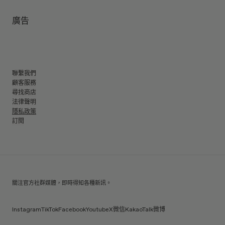
鏡腿長
:
144 mm
鏡片可阻擋藍光和99.9%紫外線
鏡片高度
:
43.6 mm
製造商和進口商： IICOMBINED CO., LTD.
廣告
製造商地區
:
China
聯繫我們
顧客服務
尋找商店
法律聲明
隱私政策
訂閱
關注官方社群媒體，即時得知各種新訊。
Instagram
TikTok
Facebook
Youtube
X
微信
KakaoTalk
微博