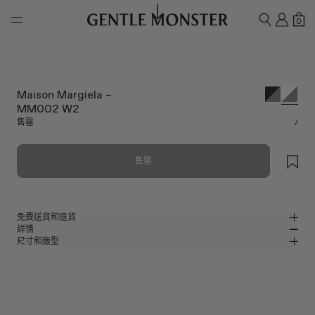
Skip to main content
我的
購
0
搜尋
Maison Margiela –
MM002 W2
售罄
/
售罄
免費送貨和退貨
詳情
Gentle Monster官方線上商店提供免費送貨和退貨服務。退貨要求必須在收
尺寸和版型
到產品後7日內提出。產品必須未曾使用，並且包括所有包裝組件。
白色醋酸纖維環繞式設計太陽眼鏡
MM
IN
Maison Margiela 2023 Collaboration
鏡片寬度
:
54.2 mm
版型
白色 醋酸纖維 鏡框
鼻樑架
:
23 mm
窄版
寬版
灰色
鏡片
前框
:
158.6 mm
包覆型 形狀
低
高