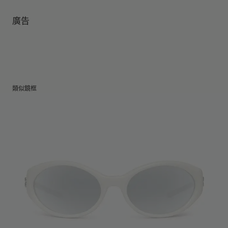
鏡腿長
:
95.2 mm
鏡片可阻擋99.9%紫外線
鏡片高度
:
39.7 mm
製造商和進口商： IICOMBINED CO., LTD.
廣告
製造商地區
:
China
類似鏡框