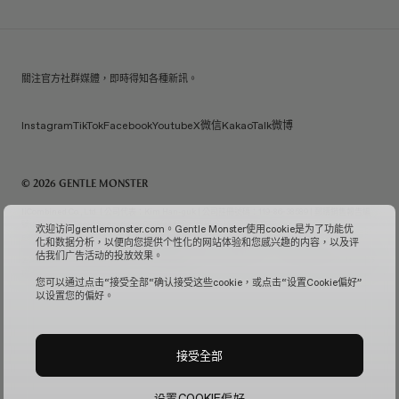
關注官方社群媒體，即時得知各種新訊。
Instagram
TikTok
Facebook
Youtube
X
微信
KakaoTalk
微博
© 2026 GENTLE MONSTER
IiCombined Co., Ltd. | 公司代表：Kim Han-guk | 公司註冊號碼：119-86-38589 | 郵購銷售報告編
號：No. 2026-Seoul Seongdong-0958
(檢視公司資訊↗)
| 電子郵件查詢：
欢迎访问gentlemonster.com。Gentle Monster使用cookie是为了功能优
service.kr@gentlemonster.com
| 個資保護官：Taeho Jeong | 地址：433, Ttukseom-ro,
化和数据分析，以便向您提供个性化的网站体验和您感兴趣的内容，以及评
Seongdong-gu, Seoul | 代表編號：
1600-2126
估我们广告活动的投放效果。
為確保客戶的現金資產交易安全，我們已與韓亞銀行簽訂償債擔保合同。
確認訂閱服務↗
固定監視管
理↗
您可以通过点击“接受全部“确认接受这些cookie，或点击“设置Cookie偏好”
以设置您的偏好。
接受全部
设置COOKIE偏好