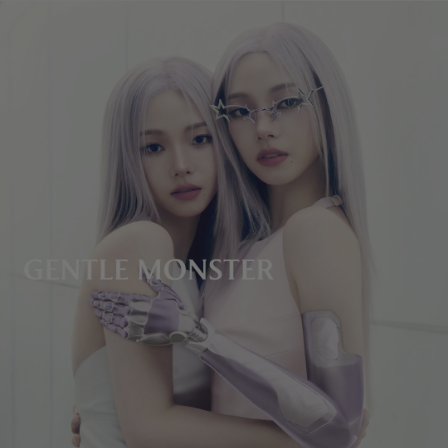
鏡片高度
:
33.6 mm
製造商和進口商： IICOMBINED CO., LTD.
製造商地區
:
China
無法提供鏡框調整服務