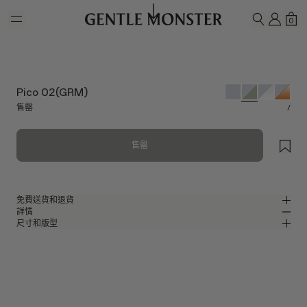
Skip to main content
我的
購
0
搜尋
Pico 02(GRM)
售罄
/
售罄
免費送貨和退貨
詳情
Gentle Monster官方線上商店提供免費送貨和退貨服務。退貨要求必須在收
尺寸和版型
到產品後7日內提出。產品必須未曾使用，並且包括所有包裝組件。
光滑銀色金屬鏡框橢圓形眼鏡
MM
IN
Pocket系列
鏡片寬度
:
51 mm
版型
銀色 金屬 可折疊 鏡框
鼻樑架
:
22 mm
窄版
寬版
綠色 鏡面
鏡片
前框
:
145.7 mm
橢圓形 形狀
低
高
鏡腿長
:
126.3 mm
鏡片可阻擋99.9%紫外線