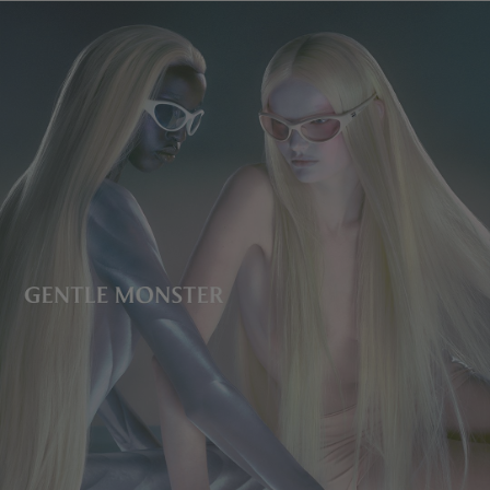
镜片高度
:
50.1 mm
经销商: IICOMBINED CO., LTD.
产地
:
China