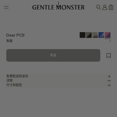
Skip to main content
我的
购
0
搜索
Dear PC9
售罄
/
售罄
免费配送和退货
详情
Gentle Monster官方在线商店提供免费配送和退货服务。退货须在收到产品
尺寸和版型
后的7天内申请。产品必须未经使用，并且包含所有包装组件。
透明粉色板材方形太阳镜
MM
IN
2024 Collection
镜片宽度
:
64.5 mm
版型
粉色板材材质镜框
鼻桥
:
16 mm
窄
宽
紫色 镜面
镜片
前框
:
148.7 mm
方形框型
低
高
镜腿长度
:
147.1 mm
镜片提供有效UV防护