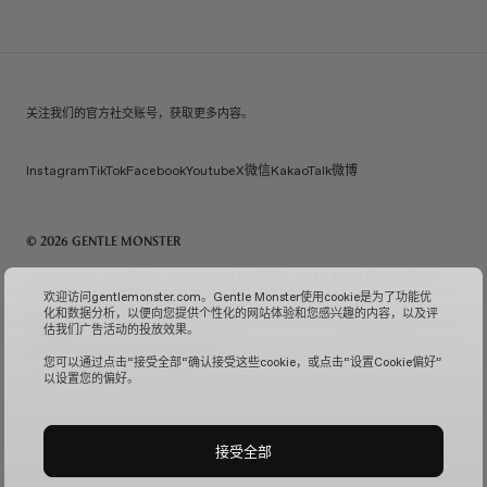
关注我们的官方社交账号，获取更多内容。
Instagram
TikTok
Facebook
Youtube
X
微信
KakaoTalk
微博
© 2026 GENTLE MONSTER
IiCombined Co., Ltd. | 代表人：Kim Han-guk | 商业登记号：119-86-38589 | 邮购销售报告编号：
No. 2026-Seoul Seongdong-0958
(查看商业信息↗)
| 电子邮件咨询：
欢迎访问gentlemonster.com。Gentle Monster使用cookie是为了功能优
service.kr@gentlemonster.com
| 个人信息保护官：Taeho Jeong | 地址：433, Ttukseom-ro,
化和数据分析，以便向您提供个性化的网站体验和您感兴趣的内容，以及评
Seongdong-gu, Seoul | 代表号码：
1600-2126
估我们广告活动的投放效果。
为确保顾客的现金资产交易安全，我们已与韩亚银行（Hana Bank）签署了债务支付担保合同，提供
担保服务。
确认订阅服务↗
固定监控管理↗
您可以通过点击“接受全部“确认接受这些cookie，或点击“设置Cookie偏好”
以设置您的偏好。
接受全部