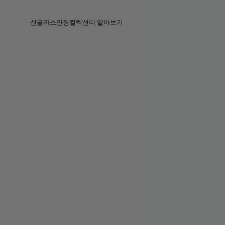
Skip to main content
선글라스
안경
컬렉션
더 알아보기
전체보기
전체보기
프라다
인텔리전트 아이웨어
프라다
프라다
베지
스토어
베지 컬렉션
베지 컬렉션
서킷
스토리
베스트셀러
베스트셀러
2026 컬렉션
서비스
2026 컬렉션
2026 컬렉션
2025 FALL
서킷 컬렉션
볼드 컬렉션
2025 볼드
볼드 컬렉션
블루라이트
포켓
틴트 렌즈
틴트 렌즈
메종 마르지엘라
선물
선물
2025 컬렉션
철권 8