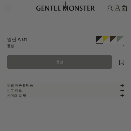
Skip to main content
내 계
쇼
0
검색하기
밀란 A 01
품절
/
품절
무료 배송 & 반품
세부 정보
젠틀몬스터 공식 온라인 스토어는 무료 배송 및 반품 서비스를 제공합니다.
사이즈 및 핏
반품은 제품을 수령하신 날로부터 7일 이내에 접수해 주셔야 합니다. 제품은
블랙 아세테이트 소재의 라운드 안경
MM
IN
사용되지 않은 상태여야 하며, 모든 구성품을 포함하고 있어야 합니다.
블랙 아세테이트 프레임
렌즈 너비
:
45.4 mm
핏
클리어
렌즈
브릿지
:
23 mm
좁음
넓음
라운드 쉐입
프레임 프론트
:
137.9 mm
UV 99.9%, 블루라이트 차단 렌즈
낮음
높음
템플 길이
:
148.4 mm
제조자 및 수입자: IICOMBINED CO., LTD.