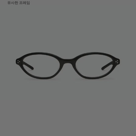
렌즈 높이
:
40.8 mm
제조국명
유사한 프레임
:
중국