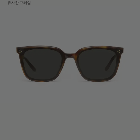
렌즈 높이
:
54.8 mm
제조국명
유사한 프레임
:
중국