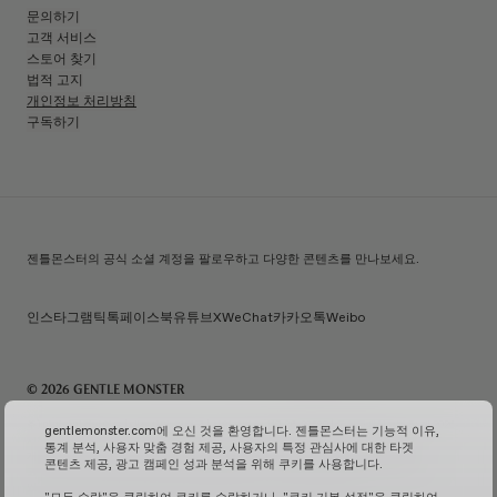
문의하기
고객 서비스
스토어 찾기
법적 고지
개인정보 처리방침
구독하기
젠틀몬스터의 공식 소셜 계정을 팔로우하고 다양한 콘텐츠를 만나보세요.
인스타그램
틱톡
페이스북
유튜브
X
WeChat
카카오톡
Weibo
© 2026 GENTLE MONSTER
주) 아이아이컴바인드 | 대표자명: 김한국 | 사업자번호: 119-86-38589 | 통신판매신고번호: 제 2026-
gentlemonster.com에 오신 것을 환영합니다. 젠틀몬스터는 기능적 이유,
서울성동-0958호
(사업자 정보 확인↗)
| 이메일 문의:
service.kr@gentlemonster.com
|
통계 분석, 사용자 맞춤 경험 제공, 사용자의 특정 관심사에 대한 타겟
개인정보보호책임자: 정태호 | 주소: 서울특별시 성동구 뚝섬로 433 | 대표번호:
1600-2126
콘텐츠 제공, 광고 캠페인 성과 분석을 위해 쿠키를 사용합니다.
고객님의 안전한 현금자산 거래를 위해 하나은행과 채무지급보증계약을 체결하여 보장해드리고
있습니다.
서비스 가입 여부 확인↗
고정형 영상 정보 처리기기 운영 및 관리↗