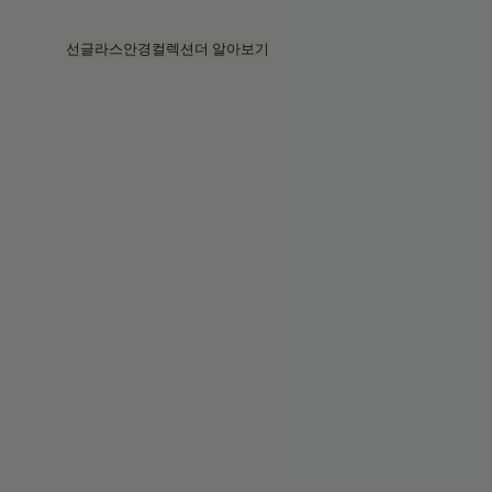
Skip to main content
선글라스
안경
컬렉션
더 알아보기
전체보기
전체보기
프라다
인텔리전트 아이웨어
프라다
프라다
베지
스토어
베지 컬렉션
베지 컬렉션
서킷
스토리
베스트셀러
베스트셀러
2026 컬렉션
서비스
2026 컬렉션
2026 컬렉션
2025 FALL
서킷 컬렉션
볼드 컬렉션
2025 볼드
볼드 컬렉션
블루라이트
포켓
틴트 렌즈
틴트 렌즈
메종 마르지엘라
선물
선물
2025 컬렉션
철권 8