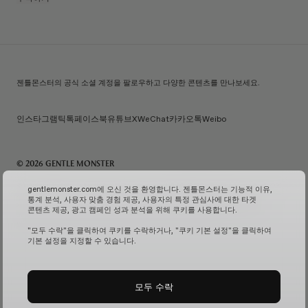
젠틀몬스터의 공식 소셜 계정을 팔로우하고 다양한 콘텐츠를 만나보세요.
인스타그램
틱톡
페이스북
유튜브
X
WeChat
카카오톡
Weibo
© 2026 GENTLE MONSTER
주) 아이아이컴바인드 | 대표자명: 김한국 | 사업자번호: 119-86-38589 | 통신판매신고번호: 제 2026-
gentlemonster.com에 오신 것을 환영합니다. 젠틀몬스터는 기능적 이유,
서울성동-0958호
(사업자 정보 확인↗)
| 이메일 문의:
service.kr@gentlemonster.com
|
통계 분석, 사용자 맞춤 경험 제공, 사용자의 특정 관심사에 대한 타겟
개인정보보호책임자: 정태호 | 주소: 서울특별시 성동구 뚝섬로 433 | 대표번호:
1600-2126
콘텐츠 제공, 광고 캠페인 성과 분석을 위해 쿠키를 사용합니다.
고객님의 안전한 현금자산 거래를 위해 하나은행과 채무지급보증계약을 체결하여 보장해드리고
있습니다.
서비스 가입 여부 확인↗
고정형 영상 정보 처리기기 운영 및 관리↗
"모두 수락"을 클릭하여 쿠키를 수락하거나, "쿠키 기본 설정"을 클릭하여
기본 설정을 지정할 수 있습니다.
모두 수락