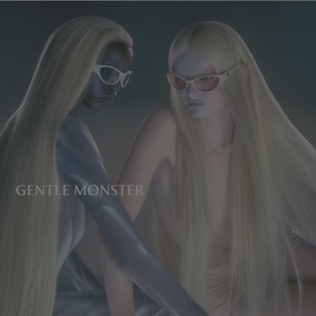
렌즈 높이
:
37.5 mm
제조자 및 수입자: IICOMBINED CO., LTD.
제조국명
:
중국