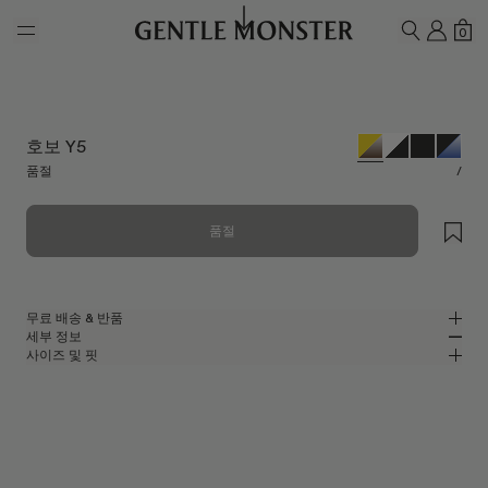
Skip to main content
내 계
쇼
0
검색하기
호보 Y5
품절
/
품절
무료 배송 & 반품
세부 정보
젠틀몬스터 공식 온라인 스토어는 무료 배송 및 반품 서비스를 제공합니다.
사이즈 및 핏
반품은 제품을 수령하신 날로부터 7일 이내에 접수해 주셔야 합니다. 제품은
옐로우 아세테이트 소재의 스퀘어 선글라스
MM
IN
사용되지 않은 상태여야 하며, 모든 구성품을 포함하고 있어야 합니다.
2024 컬렉션
렌즈 너비
:
52.2 mm
핏
옐로우 아세테이트 프레임
브릿지
:
22 mm
좁음
넓음
브라운
렌즈
프레임 프론트
:
145.8 mm
스퀘어 쉐입
낮음
높음
템플 길이
:
145.5 mm
UV 99.9% 차단 렌즈