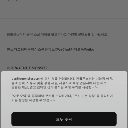
젠틀몬스터의 공식 소셜 계정을 팔로우하고 다양한 콘텐츠를 만나보세요.
인스타그램
틱톡
페이스북
유튜브
X
WeChat
카카오톡
Weibo
© 2026 GENTLE MONSTER
주) 아이아이컴바인드 | 대표자명: 김한국 | 사업자번호: 119-86-38589 | 통신판매신고번호: 제 2026-
gentlemonster.com에 오신 것을 환영합니다. 젠틀몬스터는 기능적 이유,
서울성동-0958호
(사업자 정보 확인↗)
| 이메일 문의:
service.kr@gentlemonster.com
|
통계 분석, 사용자 맞춤 경험 제공, 사용자의 특정 관심사에 대한 타겟
개인정보보호책임자: 정태호 | 주소: 서울특별시 성동구 뚝섬로 433 | 대표번호:
1600-2126
콘텐츠 제공, 광고 캠페인 성과 분석을 위해 쿠키를 사용합니다.
고객님의 안전한 현금자산 거래를 위해 하나은행과 채무지급보증계약을 체결하여 보장해드리고
있습니다.
서비스 가입 여부 확인↗
고정형 영상 정보 처리기기 운영 및 관리↗
"모두 수락"을 클릭하여 쿠키를 수락하거나, "쿠키 기본 설정"을 클릭하여
기본 설정을 지정할 수 있습니다.
모두 수락