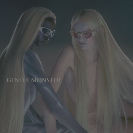
렌즈 높이
:
44.8 mm
제조자 및 수입자: IICOMBINED CO., LTD.
제조국명
:
중국