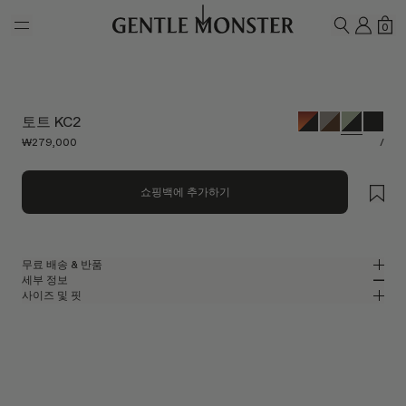
Skip to main content
내 계
쇼
0
검색하기
토트 KC2
₩279,000
/
쇼핑백에 추가하기
무료 배송 & 반품
세부 정보
젠틀몬스터 공식 온라인 스토어는 무료 배송 및 반품 서비스를 제공합니다.
사이즈 및 핏
반품은 제품을 수령하신 날로부터 7일 이내에 접수해 주셔야 합니다. 제품은
카키 클리어 아세테이트 소재의 스퀘어 선글라스
MM
IN
사용되지 않은 상태여야 하며, 모든 구성품을 포함하고 있어야 합니다.
2024 컬렉션
렌즈 너비
:
63.6 mm
핏
그린 아세테이트 프레임
브릿지
:
16 mm
좁음
넓음
블랙
렌즈
프레임 프론트
:
147.3 mm
스퀘어 쉐입
낮음
높음
템플 길이
:
146.4 mm
UV 99.9% 차단 렌즈