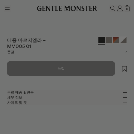
Skip to main content
내 계
쇼
0
검색하기
메종 마르지엘라 –
MM005 01
품절
/
품절
무료 배송 & 반품
세부 정보
젠틀몬스터 공식 온라인 스토어는 무료 배송 및 반품 서비스를 제공합니다.
사이즈 및 핏
반품은 제품을 수령하신 날로부터 7일 이내에 접수해 주셔야 합니다. 제품은
블랙 아세테이트 소재의 오벌 선글라스
MM
IN
사용되지 않은 상태여야 하며, 모든 구성품을 포함하고 있어야 합니다.
메종 마르지엘라 2023 콜라보레이션
렌즈 너비
:
52.2 mm
핏
블랙 아세테이트 프레임
브릿지
:
23 mm
좁음
넓음
블랙
렌즈
프레임 프론트
:
149 mm
오벌 쉐입
낮음
높음