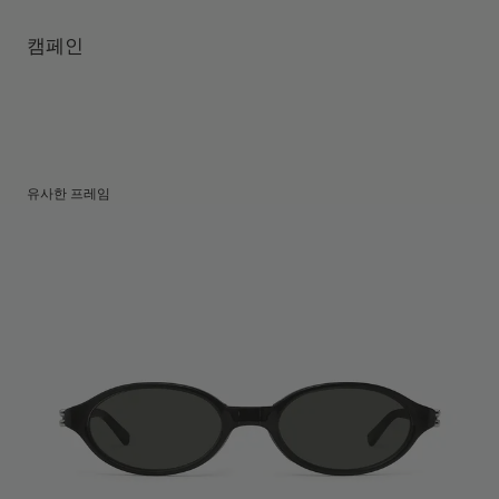
템플 길이
:
145 mm
UV 99.9% 차단 렌즈
렌즈 높이
:
36 mm
제조자 및 수입자: IICOMBINED CO., LTD.
캠페인
제조국명
:
중국
유사한 프레임