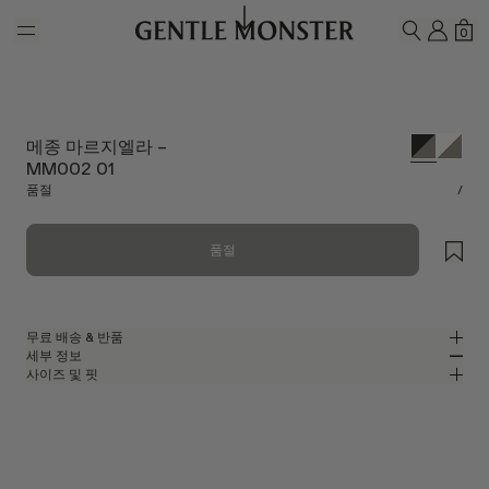
Skip to main content
내 계
쇼
0
검색하기
메종 마르지엘라 –
MM002 01
품절
/
품절
무료 배송 & 반품
세부 정보
젠틀몬스터 공식 온라인 스토어는 무료 배송 및 반품 서비스를 제공합니다.
사이즈 및 핏
반품은 제품을 수령하신 날로부터 7일 이내에 접수해 주셔야 합니다. 제품은
블랙 아세테이트 소재의 고글 선글라스
MM
IN
사용되지 않은 상태여야 하며, 모든 구성품을 포함하고 있어야 합니다.
메종 마르지엘라 2023 콜라보레이션
렌즈 너비
:
54.2 mm
핏
블랙 아세테이트 프레임
브릿지
:
23 mm
좁음
넓음
그레이
렌즈
프레임 프론트
:
158.6 mm
고글 쉐입
낮음
높음