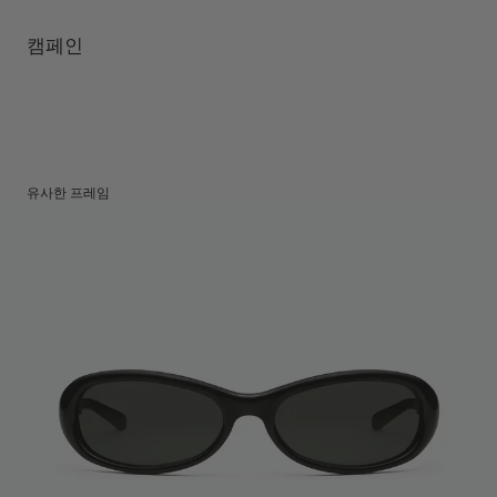
템플 길이
:
95.2 mm
UV 99.9% 차단 렌즈
렌즈 높이
:
39.7 mm
제조자 및 수입자: IICOMBINED CO., LTD.
캠페인
제조국명
:
중국
유사한 프레임