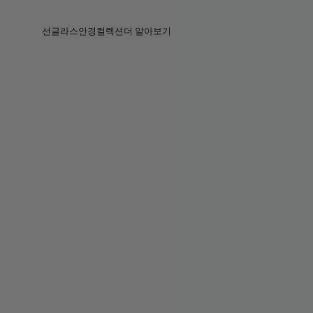
Skip to main content
선글라스
안경
컬렉션
더 알아보기
전체보기
전체보기
프라다
인텔리전트 아이웨어
프라다
프라다
베지
스토어
베지 컬렉션
베지 컬렉션
서킷
스토리
베스트셀러
베스트셀러
2026 컬렉션
서비스
2026 컬렉션
2026 컬렉션
2025 FALL
서킷 컬렉션
볼드 컬렉션
2025 볼드
볼드 컬렉션
블루라이트
포켓
틴트 렌즈
틴트 렌즈
메종 마르지엘라
선물
선물
2025 컬렉션
철권 8