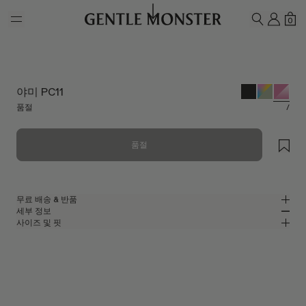
Skip to main content
내 계
쇼
0
검색하기
야미 PC11
품절
/
품절
무료 배송 & 반품
세부 정보
젠틀몬스터 공식 온라인 스토어는 무료 배송 및 반품 서비스를 제공합니다.
사이즈 및 핏
반품은 제품을 수령하신 날로부터 7일 이내에 접수해 주셔야 합니다. 제품은
핑크 클리어 나일론 소재의 고글 선글라스
MM
IN
사용되지 않은 상태여야 하며, 모든 구성품을 포함하고 있어야 합니다.
2024 컬렉션
렌즈 너비
:
59.9 mm
핏
핑크 나일론 프레임
브릿지
:
20 mm
좁음
넓음
핑크
렌즈
프레임 프론트
:
148.9 mm
고글 쉐입
낮음
높음
템플 길이
:
122.8 mm
UV 99.9% 차단 렌즈