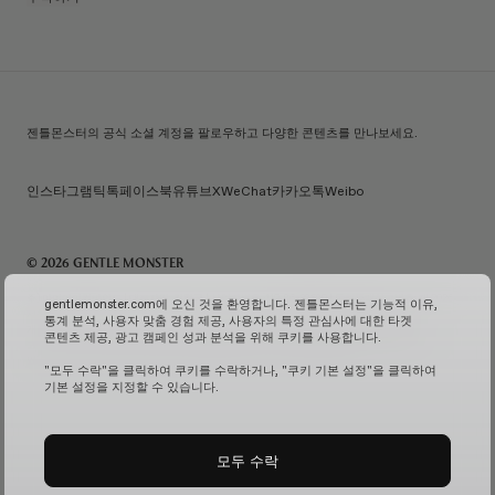
젠틀몬스터의 공식 소셜 계정을 팔로우하고 다양한 콘텐츠를 만나보세요.
인스타그램
틱톡
페이스북
유튜브
X
WeChat
카카오톡
Weibo
© 2026 GENTLE MONSTER
주) 아이아이컴바인드 | 대표자명: 김한국 | 사업자번호: 119-86-38589 | 통신판매신고번호: 제 2026-
gentlemonster.com에 오신 것을 환영합니다. 젠틀몬스터는 기능적 이유,
서울성동-0958호
(사업자 정보 확인↗)
| 이메일 문의:
service.kr@gentlemonster.com
|
통계 분석, 사용자 맞춤 경험 제공, 사용자의 특정 관심사에 대한 타겟
개인정보보호책임자: 정태호 | 주소: 서울특별시 성동구 뚝섬로 433 | 대표번호:
1600-2126
콘텐츠 제공, 광고 캠페인 성과 분석을 위해 쿠키를 사용합니다.
고객님의 안전한 현금자산 거래를 위해 하나은행과 채무지급보증계약을 체결하여 보장해드리고
있습니다.
서비스 가입 여부 확인↗
고정형 영상 정보 처리기기 운영 및 관리↗
"모두 수락"을 클릭하여 쿠키를 수락하거나, "쿠키 기본 설정"을 클릭하여
기본 설정을 지정할 수 있습니다.
모두 수락