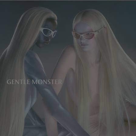
렌즈 높이
:
37.4 mm
제조자 및 수입자: IICOMBINED CO., LTD.
제조국명
:
중국