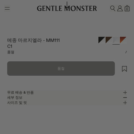
Skip to main content
내 계
쇼
0
검색하기
메종 마르지엘라 - MM111
C1
품절
/
품절
무료 배송 & 반품
세부 정보
젠틀몬스터 공식 온라인 스토어는 무료 배송 및 반품 서비스를 제공합니다.
사이즈 및 핏
반품은 제품을 수령하신 날로부터 7일 이내에 접수해 주셔야 합니다. 제품은
클리어 아세테이트 소재의 오벌 안경
MM
IN
사용되지 않은 상태여야 하며, 모든 구성품을 포함하고 있어야 합니다.
메종 마르지엘라 2024 콜라보레이션
렌즈 너비
:
48.2 mm
핏
클리어 아세테이트 프레임
브릿지
:
20 mm
좁음
넓음
클리어
렌즈
프레임 프론트
:
143.7 mm
오벌 쉐입
낮음
높음