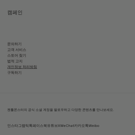
템플 길이
:
143.9 mm
UV 99.9%, 블루라이트 차단 렌즈
렌즈 높이
:
32.5 mm
제조자 및 수입자: IICOMBINED CO., LTD.
캠페인
제조국명
:
중국
문의하기
고객 서비스
스토어 찾기
법적 고지
개인정보 처리방침
구독하기
젠틀몬스터의 공식 소셜 계정을 팔로우하고 다양한 콘텐츠를 만나보세요.
인스타그램
틱톡
페이스북
유튜브
X
WeChat
카카오톡
Weibo