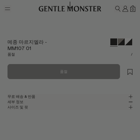
Skip to main content
내 계
쇼
0
검색하기
메종 마르지엘라 -
MM107 01
품절
/
품절
무료 배송 & 반품
세부 정보
젠틀몬스터 공식 온라인 스토어는 무료 배송 및 반품 서비스를 제공합니다.
사이즈 및 핏
반품은 제품을 수령하신 날로부터 7일 이내에 접수해 주셔야 합니다. 제품은
글로시한 블랙 아세테이트 소재의 오벌 선글라스
MM
IN
사용되지 않은 상태여야 하며, 모든 구성품을 포함하고 있어야 합니다.
메종 마르지엘라 2024 콜라보레이션
렌즈 너비
:
53.8 mm
핏
블랙 아세테이트 프레임
브릿지
:
20 mm
좁음
넓음
블랙
렌즈
프레임 프론트
:
147.1 mm
오벌 쉐입
낮음
높음