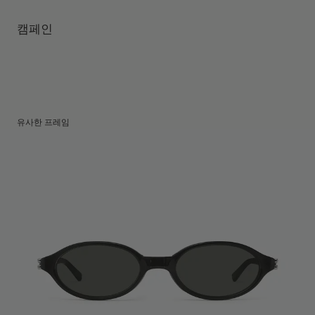
템플 길이
:
145 mm
UV 99.9% 차단 렌즈
렌즈 높이
:
35.1 mm
제조자 및 수입자: IICOMBINED CO., LTD.
캠페인
제조국명
:
중국
유사한 프레임