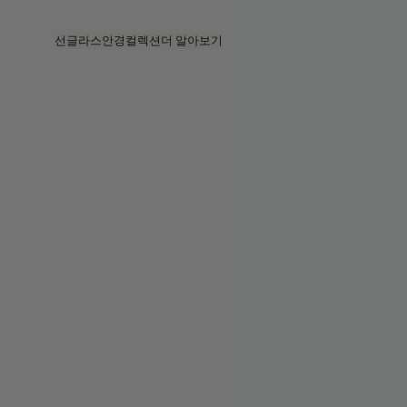
Skip to main content
선글라스
안경
컬렉션
더 알아보기
전체보기
전체보기
프라다
인텔리전트 아이웨어
프라다
프라다
베지
스토어
베지 컬렉션
베지 컬렉션
서킷
스토리
베스트셀러
베스트셀러
2026 컬렉션
서비스
2026 컬렉션
2026 컬렉션
2025 FALL
서킷 컬렉션
볼드 컬렉션
2025 볼드
볼드 컬렉션
블루라이트
포켓
틴트 렌즈
틴트 렌즈
메종 마르지엘라
선물
선물
2025 컬렉션
철권 8