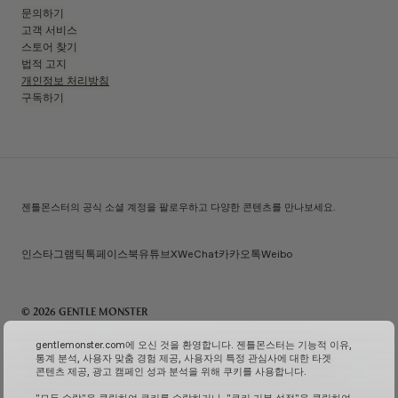
문의하기
고객 서비스
스토어 찾기
법적 고지
개인정보 처리방침
구독하기
젠틀몬스터의 공식 소셜 계정을 팔로우하고 다양한 콘텐츠를 만나보세요.
인스타그램
틱톡
페이스북
유튜브
X
WeChat
카카오톡
Weibo
© 2026 GENTLE MONSTER
주) 아이아이컴바인드 | 대표자명: 김한국 | 사업자번호: 119-86-38589 | 통신판매신고번호: 제 2026-
gentlemonster.com에 오신 것을 환영합니다. 젠틀몬스터는 기능적 이유,
서울성동-0958호
(사업자 정보 확인↗)
| 이메일 문의:
service.kr@gentlemonster.com
|
통계 분석, 사용자 맞춤 경험 제공, 사용자의 특정 관심사에 대한 타겟
개인정보보호책임자: 정태호 | 주소: 서울특별시 성동구 뚝섬로 433 | 대표번호:
1600-2126
콘텐츠 제공, 광고 캠페인 성과 분석을 위해 쿠키를 사용합니다.
고객님의 안전한 현금자산 거래를 위해 하나은행과 채무지급보증계약을 체결하여 보장해드리고
있습니다.
서비스 가입 여부 확인↗
고정형 영상 정보 처리기기 운영 및 관리↗