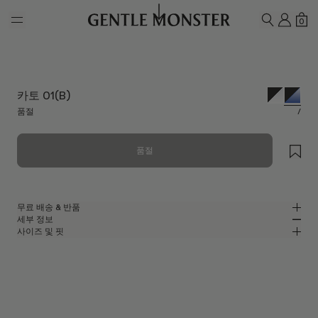
Skip to main content
내 계
쇼
0
검색하기
카토 01(B)
품절
/
품절
무료 배송 & 반품
세부 정보
젠틀몬스터 공식 온라인 스토어는 무료 배송 및 반품 서비스를 제공합니다.
사이즈 및 핏
반품은 제품을 수령하신 날로부터 7일 이내에 접수해 주셔야 합니다. 제품은
블랙 아세테이트 소재의 스퀘어 안경
MM
IN
사용되지 않은 상태여야 하며, 모든 구성품을 포함하고 있어야 합니다.
블랙 아세테이트 프레임
렌즈 너비
:
47.5 mm
핏
블루
렌즈
브릿지
:
23 mm
좁음
넓음
스퀘어 쉐입
프레임 프론트
:
144.4 mm
UV 99.9% 차단 렌즈
낮음
높음
템플 길이
:
148.8 mm
제조자 및 수입자: IICOMBINED CO., LTD.