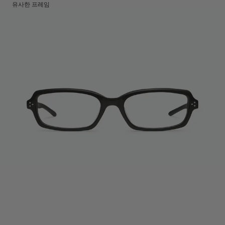
렌즈 높이
:
39 mm
제조국명
유사한 프레임
:
중국