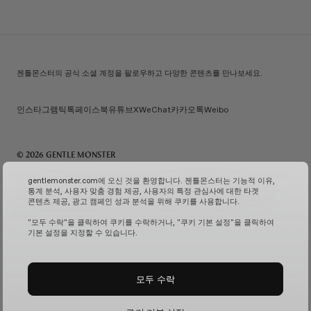
젠틀몬스터의 공식 소셜 계정을 팔로우하고 다양한 콘텐츠를 만나보세요.
인스타그램
틱톡
페이스북
유튜브
X
WeChat
카카오톡
Weibo
© 2026 GENTLE MONSTER
주) 아이아이컴바인드 | 대표자명: 김한국 | 사업자번호: 119-86-38589 | 통신판매신고번호: 제 2026-
gentlemonster.com에 오신 것을 환영합니다. 젠틀몬스터는 기능적 이유,
서울성동-0958호
(사업자 정보 확인↗)
| 이메일 문의:
service.kr@gentlemonster.com
|
통계 분석, 사용자 맞춤 경험 제공, 사용자의 특정 관심사에 대한 타겟
개인정보보호책임자: 정태호 | 주소: 서울특별시 성동구 뚝섬로 433 | 대표번호:
1600-2126
콘텐츠 제공, 광고 캠페인 성과 분석을 위해 쿠키를 사용합니다.
고객님의 안전한 현금자산 거래를 위해 하나은행과 채무지급보증계약을 체결하여 보장해드리고
있습니다.
서비스 가입 여부 확인↗
고정형 영상 정보 처리기기 운영 및 관리↗
"모두 수락"을 클릭하여 쿠키를 수락하거나, "쿠키 기본 설정"을 클릭하여
기본 설정을 지정할 수 있습니다.
모두 수락