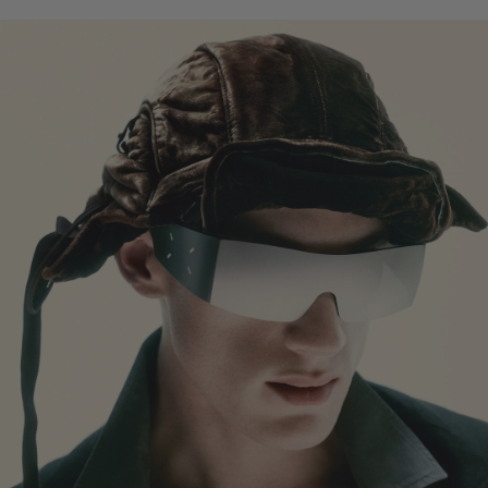
템플 길이
:
178 mm
UV 99.9% 차단 렌즈
렌즈 높이
:
31.3 mm
제조자 및 수입자: IICOMBINED CO., LTD.
제조국명
:
중국
본 제품은 회원전용 제품입니다.
본 컬렉션은 주문 후 배송지 변경이 불가합니다.
입고 알림은 순차 발송됩니다.