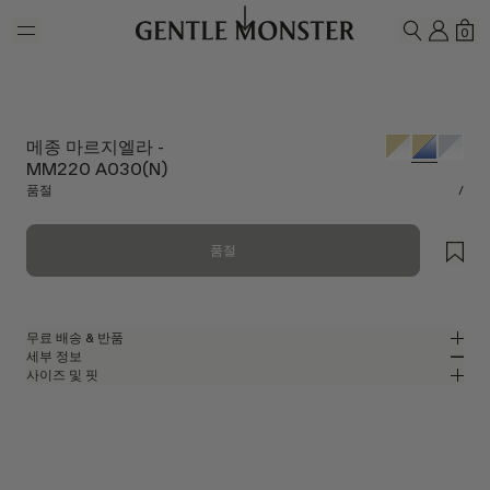
Skip to main content
내 계
쇼
0
검색하기
메종 마르지엘라 -
MM220 A030(N)
품절
/
품절
무료 배송 & 반품
세부 정보
젠틀몬스터 공식 온라인 스토어는 무료 배송 및 반품 서비스를 제공합니다.
사이즈 및 핏
반품은 제품을 수령하신 날로부터 7일 이내에 접수해 주셔야 합니다. 제품은
글로시 골드 메탈 소재의 케이블 템플 오벌 안경
MM
IN
사용되지 않은 상태여야 하며, 모든 구성품을 포함하고 있어야 합니다.
메종 마르지엘라 콜라보레이션
렌즈 너비
:
50.6 mm
핏
골드 메탈 프레임
브릿지
:
21 mm
좁음
넓음
블루
렌즈
프레임 프론트
:
144 mm
오벌 쉐입
낮음
높음