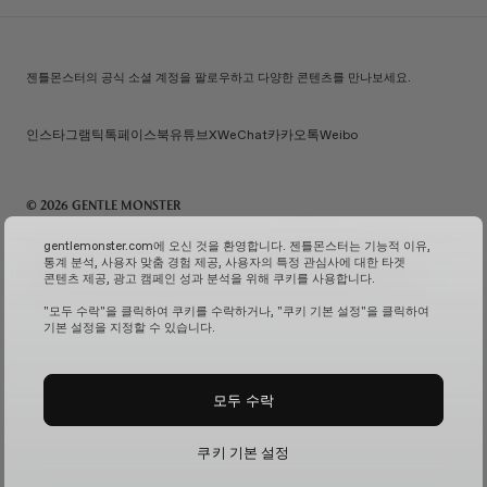
젠틀몬스터의 공식 소셜 계정을 팔로우하고 다양한 콘텐츠를 만나보세요.
인스타그램
틱톡
페이스북
유튜브
X
WeChat
카카오톡
Weibo
© 2026 GENTLE MONSTER
주) 아이아이컴바인드 | 대표자명: 김한국 | 사업자번호: 119-86-38589 | 통신판매신고번호: 제 2026-
gentlemonster.com에 오신 것을 환영합니다. 젠틀몬스터는 기능적 이유,
서울성동-0958호
(사업자 정보 확인↗)
| 이메일 문의:
service.kr@gentlemonster.com
|
통계 분석, 사용자 맞춤 경험 제공, 사용자의 특정 관심사에 대한 타겟
개인정보보호책임자: 정태호 | 주소: 서울특별시 성동구 뚝섬로 433 | 대표번호:
1600-2126
콘텐츠 제공, 광고 캠페인 성과 분석을 위해 쿠키를 사용합니다.
고객님의 안전한 현금자산 거래를 위해 하나은행과 채무지급보증계약을 체결하여 보장해드리고
있습니다.
서비스 가입 여부 확인↗
고정형 영상 정보 처리기기 운영 및 관리↗
"모두 수락"을 클릭하여 쿠키를 수락하거나, "쿠키 기본 설정"을 클릭하여
기본 설정을 지정할 수 있습니다.
모두 수락
쿠키 기본 설정