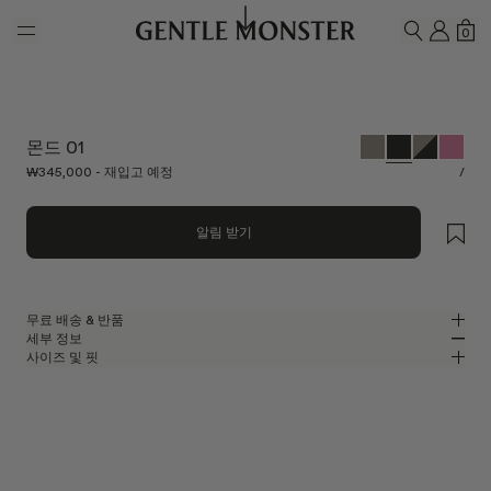
Skip to main content
내 계
쇼
0
검색하기
몬드 01
₩345,000 - 재입고 예정
/
알림 받기
무료 배송 & 반품
세부 정보
젠틀몬스터 공식 온라인 스토어는 무료 배송 및 반품 서비스를 제공합니다.
사이즈 및 핏
반품은 제품을 수령하신 날로부터 7일 이내에 접수해 주셔야 합니다. 제품은
곡선적인 블랙 아세테이트 소재의 오벌 선글라스
MM
IN
사용되지 않은 상태여야 하며, 모든 구성품을 포함하고 있어야 합니다.
2025 컬렉션
렌즈 너비
:
58.3 mm
핏
블랙 아세테이트 프레임
브릿지
:
20 mm
좁음
넓음
블랙
렌즈
프레임 프론트
:
154 mm
오벌 쉐입
낮음
높음
템플 길이
:
133.3 mm
UV 99.9% 차단 렌즈