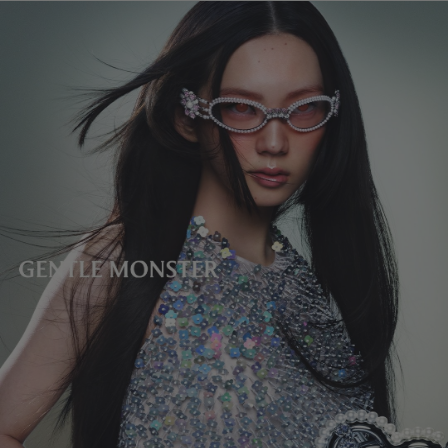
렌즈 높이
:
33.3 mm
제조자 및 수입자: IICOMBINED CO., LTD.
제조국명
:
중국