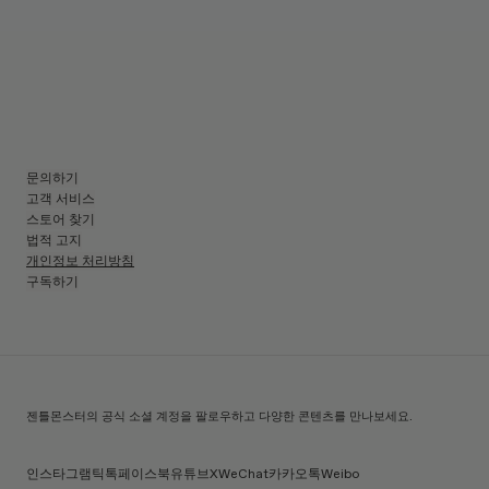
문의하기
고객 서비스
스토어 찾기
법적 고지
개인정보 처리방침
구독하기
젠틀몬스터의 공식 소셜 계정을 팔로우하고 다양한 콘텐츠를 만나보세요.
인스타그램
틱톡
페이스북
유튜브
X
WeChat
카카오톡
Weibo