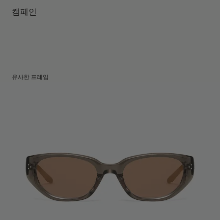
렌즈 높이
:
38.4 mm
제조자 및 수입자: IICOMBINED CO., LTD.
캠페인
제조국명
:
중국
유사한 프레임