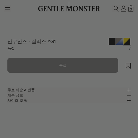
Skip to main content
내 계
쇼
0
검색하기
산쿠안즈 - 실리스 YG1
품절
/
품절
무료 배송 & 반품
세부 정보
젠틀몬스터 공식 온라인 스토어는 무료 배송 및 반품 서비스를 제공합니다.
사이즈 및 핏
반품은 제품을 수령하신 날로부터 7일 이내에 접수해 주셔야 합니다. 제품은
옐로우 아세테이트 소재의 캣아이 선글라스
MM
IN
사용되지 않은 상태여야 하며, 모든 구성품을 포함하고 있어야 합니다.
산쿠안즈 콜라보레이션
렌즈 너비
:
55.6 mm
핏
옐로우 아세테이트 프레임
브릿지
:
20 mm
좁음
넓음
블랙
렌즈
프레임 프론트
:
154 mm
캣아이 쉐입
낮음
높음
템플 길이
:
146 mm
UV 99.9% 차단 렌즈