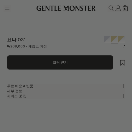
Skip to main content
내 계
쇼
0
검색하기
요나 031
₩269,000 - 재입고 예정
/
알림 받기
무료 배송 & 반품
세부 정보
젠틀몬스터 공식 온라인 스토어는 무료 배송 및 반품 서비스를 제공합니다.
사이즈 및 핏
반품은 제품을 수령하신 날로부터 7일 이내에 접수해 주셔야 합니다. 제품은
골드 메탈 소재의 라운드 안경
MM
IN
사용되지 않은 상태여야 하며, 모든 구성품을 포함하고 있어야 합니다.
골드 메탈 프레임
렌즈 너비
:
49.5 mm
핏
클리어
렌즈
브릿지
:
21 mm
좁음
넓음
라운드 쉐입
프레임 프론트
:
137.2 mm
UV 99.9%, 블루라이트 차단 렌즈
낮음
높음
템플 길이
:
150.2 mm
제조자 및 수입자: IICOMBINED CO., LTD.