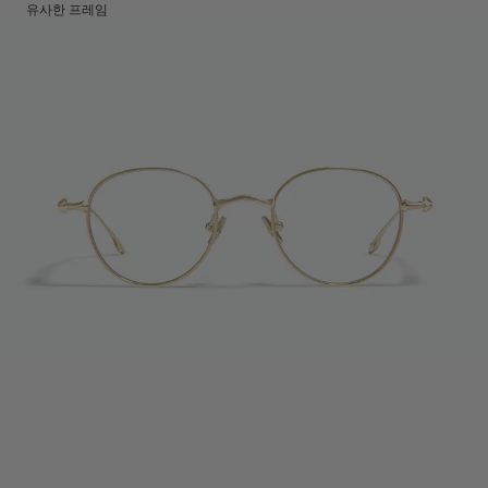
렌즈 높이
:
45.4 mm
제조국명
유사한 프레임
:
중국