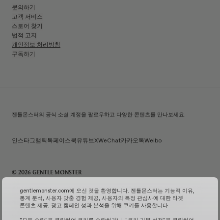
문의하기
고객 서비스
스토어 찾기
법적 고지
개인정보 처리방침
구독하기
젠틀몬스터의 공식 소셜 계정을 팔로우하고 다양한 콘텐츠를 만나보세요.
인스타그램
틱톡
페이스북
유튜브
X
WeChat
카카오톡
Weibo
© 2026 GENTLE MONSTER
주) 아이아이컴바인드 | 대표자명: 김한국 | 사업자번호: 119-86-38589 | 통신판매신고번호: 제 2026-
gentlemonster.com에 오신 것을 환영합니다. 젠틀몬스터는 기능적 이유,
서울성동-0958호
(사업자 정보 확인↗)
| 이메일 문의:
service.kr@gentlemonster.com
|
통계 분석, 사용자 맞춤 경험 제공, 사용자의 특정 관심사에 대한 타겟
개인정보보호책임자: 정태호 | 주소: 서울특별시 성동구 뚝섬로 433 | 대표번호:
1600-2126
콘텐츠 제공, 광고 캠페인 성과 분석을 위해 쿠키를 사용합니다.
고객님의 안전한 현금자산 거래를 위해 하나은행과 채무지급보증계약을 체결하여 보장해드리고
있습니다.
서비스 가입 여부 확인↗
고정형 영상 정보 처리기기 운영 및 관리↗