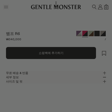
Skip to main content
내 계
쇼
0
검색하기
뱀프 R6
₩340,000
/
쇼핑백에 추가하기
무료 배송 & 반품
세부 정보
젠틀몬스터 공식 온라인 스토어는 무료 배송 및 반품 서비스를 제공합니다.
사이즈 및 핏
반품은 제품을 수령하신 날로부터 7일 이내에 접수해 주셔야 합니다. 제품은
곡선적인 레드 아세테이트 소재의 오벌 선글라스
MM
IN
사용되지 않은 상태여야 하며, 모든 구성품을 포함하고 있어야 합니다.
2025 컬렉션
렌즈 너비
:
53.4 mm
핏
레드 아세테이트 프레임
브릿지
:
23 mm
좁음
넓음
블랙
렌즈
프레임 프론트
:
147.8 mm
오벌 쉐입
낮음
높음
템플 길이
:
146.4 mm
UV 99.9% 차단 렌즈