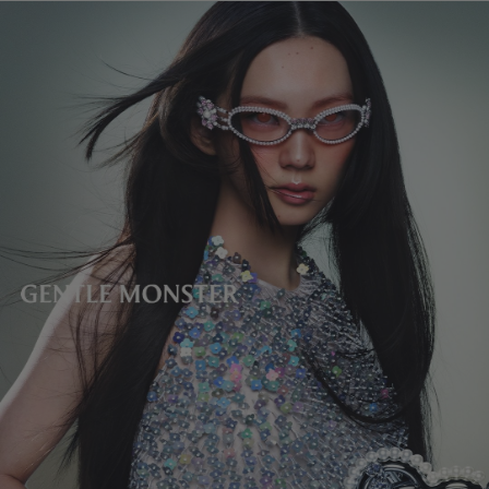
렌즈 높이
:
33.6 mm
제조자 및 수입자: IICOMBINED CO., LTD.
제조국명
:
중국