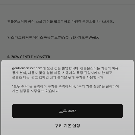
젠틀몬스터의 공식 소셜 계정을 팔로우하고 다양한 콘텐츠를 만나보세요.
인스타그램
틱톡
페이스북
유튜브
X
WeChat
카카오톡
Weibo
© 2026 GENTLE MONSTER
주) 아이아이컴바인드 | 대표자명: 김한국 | 사업자번호: 119-86-38589 | 통신판매신고번호: 제 2026-
gentlemonster.com에 오신 것을 환영합니다. 젠틀몬스터는 기능적 이유,
서울성동-0958호
(사업자 정보 확인↗)
| 이메일 문의:
service.kr@gentlemonster.com
|
통계 분석, 사용자 맞춤 경험 제공, 사용자의 특정 관심사에 대한 타겟
개인정보보호책임자: 정태호 | 주소: 서울특별시 성동구 뚝섬로 433 | 대표번호:
1600-2126
콘텐츠 제공, 광고 캠페인 성과 분석을 위해 쿠키를 사용합니다.
고객님의 안전한 현금자산 거래를 위해 하나은행과 채무지급보증계약을 체결하여 보장해드리고
있습니다.
서비스 가입 여부 확인↗
고정형 영상 정보 처리기기 운영 및 관리↗
"모두 수락"을 클릭하여 쿠키를 수락하거나, "쿠키 기본 설정"을 클릭하여
기본 설정을 지정할 수 있습니다.
모두 수락
쿠키 기본 설정