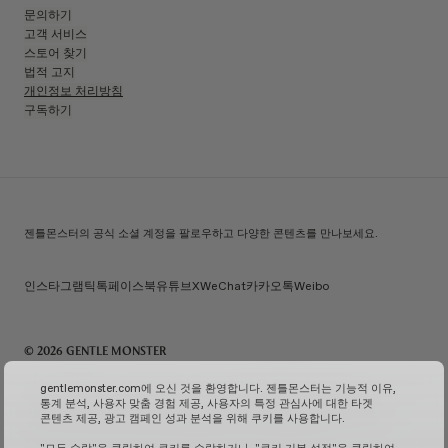
문의하기
고객 서비스
스토어 찾기
법적 고지
개인정보 처리방침
구독하기
젠틀몬스터의 공식 소셜 계정을 팔로우하고 다양한 콘텐츠를 만나보세요.
인스타그램
틱톡
페이스북
유튜브
X
WeChat
카카오톡
Weibo
© 2026 GENTLE MONSTER
주) 아이아이컴바인드 | 대표자명: 김한국 | 사업자번호: 119-86-38589 | 통신판매신고번호: 제 2026-
gentlemonster.com에 오신 것을 환영합니다. 젠틀몬스터는 기능적 이유,
서울성동-0958호
(사업자 정보 확인↗)
| 이메일 문의:
service.kr@gentlemonster.com
|
통계 분석, 사용자 맞춤 경험 제공, 사용자의 특정 관심사에 대한 타겟
개인정보보호책임자: 정태호 | 주소: 서울특별시 성동구 뚝섬로 433 | 대표번호:
1600-2126
콘텐츠 제공, 광고 캠페인 성과 분석을 위해 쿠키를 사용합니다.
고객님의 안전한 현금자산 거래를 위해 하나은행과 채무지급보증계약을 체결하여 보장해드리고
있습니다.
서비스 가입 여부 확인↗
고정형 영상 정보 처리기기 운영 및 관리↗