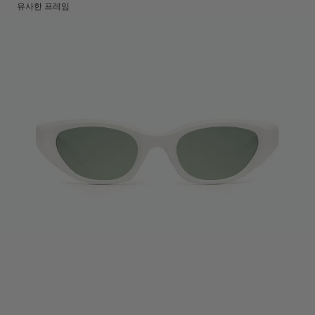
렌즈 높이
:
32 mm
제조국명
유사한 프레임
:
중국