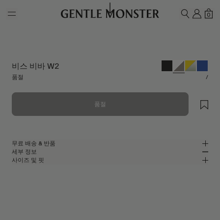
Skip to main content
내 계
쇼
0
검색하기
비스 비바 W2
품절
/
품절
무료 배송 & 반품
세부 정보
젠틀몬스터 공식 온라인 스토어는 무료 배송 및 반품 서비스를 제공합니다.
사이즈 및 핏
반품은 제품을 수령하신 날로부터 7일 이내에 접수해 주셔야 합니다. 제품은
화이트 아세테이트 소재의 캣아이 선글라스
MM
IN
사용되지 않은 상태여야 하며, 모든 구성품을 포함하고 있어야 합니다.
화이트 아세테이트 프레임
렌즈 너비
:
51.9 mm
핏
그레이
렌즈
브릿지
:
23 mm
좁음
넓음
캣아이 쉐입
프레임 프론트
:
145.1 mm
UV 99.9% 차단 렌즈
낮음
높음
템플 길이
:
145.3 mm
제조자 및 수입자: IICOMBINED CO., LTD.