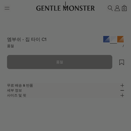
Skip to main content
내 계
쇼
0
검색하기
엠부쉬 - 집 타이 C1
품절
/
품절
무료 배송 & 반품
세부 정보
젠틀몬스터 공식 온라인 스토어는 무료 배송 및 반품 서비스를 제공합니다.
사이즈 및 핏
반품은 제품을 수령하신 날로부터 7일 이내에 접수해 주셔야 합니다. 제품은
클리어 아세테이트 소재의 고글 선글라스
MM
IN
사용되지 않은 상태여야 하며, 모든 구성품을 포함하고 있어야 합니다.
엠부쉬 콜라보레이션
렌즈 너비
:
130.8 mm
핏
클리어 아세테이트 프레임
브릿지
:
0 mm
좁음
넓음
클리어
렌즈
프레임 프론트
:
146 mm
고글 쉐입
낮음
높음
템플 길이
:
136.6 mm
UV 99.9% 차단 렌즈