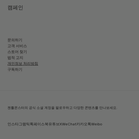
렌즈 높이
:
50.2 mm
제조자 및 수입자: IICOMBINED CO., LTD.
캠페인
제조국명
:
중국
문의하기
고객 서비스
스토어 찾기
법적 고지
개인정보 처리방침
구독하기
젠틀몬스터의 공식 소셜 계정을 팔로우하고 다양한 콘텐츠를 만나보세요.
인스타그램
틱톡
페이스북
유튜브
X
WeChat
카카오톡
Weibo