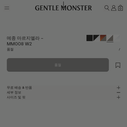
Skip to main content
내 계
쇼
0
검색하기
메종 마르지엘라 –
MM008 W2
품절
/
품절
무료 배송 & 반품
세부 정보
젠틀몬스터 공식 온라인 스토어는 무료 배송 및 반품 서비스를 제공합니다.
사이즈 및 핏
반품은 제품을 수령하신 날로부터 7일 이내에 접수해 주셔야 합니다. 제품은
화이트 아세테이트 소재의 캣아이 선글라스
MM
IN
사용되지 않은 상태여야 하며, 모든 구성품을 포함하고 있어야 합니다.
메종 마르지엘라 2023 콜라보레이션
렌즈 너비
:
55.9 mm
핏
화이트 아세테이트 프레임
브릿지
:
23 mm
좁음
넓음
그레이
렌즈
프레임 프론트
:
156.6 mm
캣아이 쉐입
낮음
높음