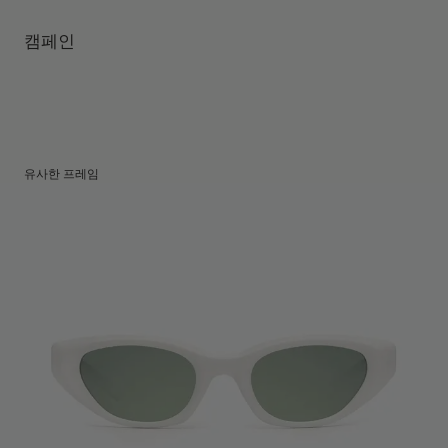
템플 길이
:
145.1 mm
UV 99.9% 차단 렌즈
렌즈 높이
:
45.6 mm
제조자 및 수입자: IICOMBINED CO., LTD.
캠페인
제조국명
:
중국
유사한 프레임