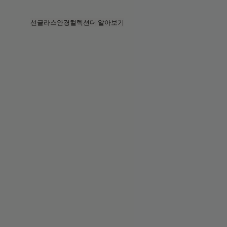
Skip to main content
선글라스
안경
컬렉션
더 알아보기
전체보기
전체보기
프라다
인텔리전트 아이웨어
프라다
프라다
베지
스토어
베지 컬렉션
베지 컬렉션
서킷
스토리
베스트셀러
베스트셀러
2026 컬렉션
서비스
2026 컬렉션
2026 컬렉션
2025 FALL
서킷 컬렉션
볼드 컬렉션
2025 볼드
볼드 컬렉션
블루라이트
포켓
틴트 렌즈
틴트 렌즈
메종 마르지엘라
선물
선물
2025 컬렉션
철권 8