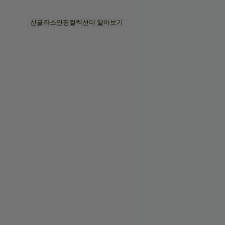
Skip to main content
선글라스
안경
컬렉션
더 알아보기
전체보기
전체보기
프라다
인텔리전트 아이웨어
프라다
프라다
베지
스토어
베지 컬렉션
베지 컬렉션
서킷
스토리
베스트셀러
베스트셀러
2026 컬렉션
서비스
2026 컬렉션
2026 컬렉션
2025 FALL
서킷 컬렉션
볼드 컬렉션
2025 볼드
볼드 컬렉션
블루라이트
포켓
틴트 렌즈
틴트 렌즈
메종 마르지엘라
선물
선물
2025 컬렉션
철권 8