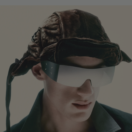
템플 길이
:
143.2 mm
UV 99.9%, 블루라이트 차단 렌즈
렌즈 높이
:
31.5 mm
제조자 및 수입자: IICOMBINED CO., LTD.
제조국명
:
중국
본 제품은 회원전용 제품입니다.
본 컬렉션은 주문 후 배송지 변경이 불가합니다.
입고 알림은 순차 발송됩니다.