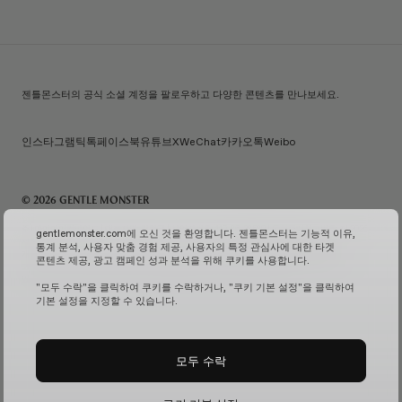
젠틀몬스터의 공식 소셜 계정을 팔로우하고 다양한 콘텐츠를 만나보세요.
인스타그램
틱톡
페이스북
유튜브
X
WeChat
카카오톡
Weibo
© 2026 GENTLE MONSTER
주) 아이아이컴바인드 | 대표자명: 김한국 | 사업자번호: 119-86-38589 | 통신판매신고번호: 제 2026-
gentlemonster.com에 오신 것을 환영합니다. 젠틀몬스터는 기능적 이유,
서울성동-0958호
(사업자 정보 확인↗)
| 이메일 문의:
service.kr@gentlemonster.com
|
통계 분석, 사용자 맞춤 경험 제공, 사용자의 특정 관심사에 대한 타겟
개인정보보호책임자: 정태호 | 주소: 서울특별시 성동구 뚝섬로 433 | 대표번호:
1600-2126
콘텐츠 제공, 광고 캠페인 성과 분석을 위해 쿠키를 사용합니다.
고객님의 안전한 현금자산 거래를 위해 하나은행과 채무지급보증계약을 체결하여 보장해드리고
있습니다.
서비스 가입 여부 확인↗
고정형 영상 정보 처리기기 운영 및 관리↗
"모두 수락"을 클릭하여 쿠키를 수락하거나, "쿠키 기본 설정"을 클릭하여
기본 설정을 지정할 수 있습니다.
모두 수락