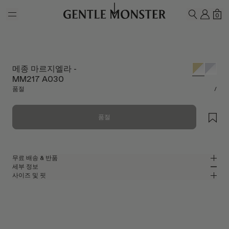
Skip to main content
내 계
쇼
0
검색하기
메종 마르지엘라 -
MM217 A030
품절
/
품절
무료 배송 & 반품
세부 정보
젠틀몬스터 공식 온라인 스토어는 무료 배송 및 반품 서비스를 제공합니다.
사이즈 및 핏
반품은 제품을 수령하신 날로부터 7일 이내에 접수해 주셔야 합니다. 제품은
글로시 골드 메탈 소재의 오벌 안경
MM
IN
사용되지 않은 상태여야 하며, 모든 구성품을 포함하고 있어야 합니다.
메종 마르지엘라 콜라보레이션
렌즈 너비
:
55.5 mm
핏
골드 메탈 프레임
브릿지
:
20 mm
좁음
넓음
클리어
렌즈
프레임 프론트
:
150.2 mm
오벌 쉐입
낮음
높음