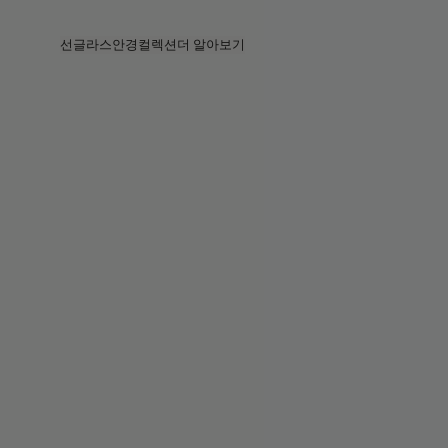
Skip to main content
선글라스
안경
컬렉션
더 알아보기
전체보기
전체보기
프라다
인텔리전트 아이웨어
프라다
프라다
베지
스토어
베지 컬렉션
베지 컬렉션
서킷
스토리
베스트셀러
베스트셀러
2026 컬렉션
서비스
2026 컬렉션
2026 컬렉션
2025 FALL
서킷 컬렉션
볼드 컬렉션
2025 볼드
볼드 컬렉션
블루라이트
포켓
틴트 렌즈
틴트 렌즈
메종 마르지엘라
선물
선물
2025 컬렉션
철권 8