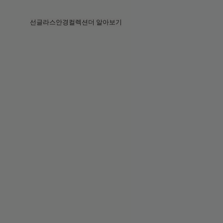
Skip to main content
선글라스
안경
컬렉션
더 알아보기
전체보기
전체보기
프라다
인텔리전트 아이웨어
프라다
프라다
베지
스토어
베지 컬렉션
베지 컬렉션
서킷
스토리
베스트셀러
베스트셀러
2026 컬렉션
서비스
2026 컬렉션
2026 컬렉션
2025 FALL
서킷 컬렉션
볼드 컬렉션
2025 볼드
볼드 컬렉션
블루라이트
포켓
틴트 렌즈
틴트 렌즈
메종 마르지엘라
선물
선물
2025 컬렉션
철권 8