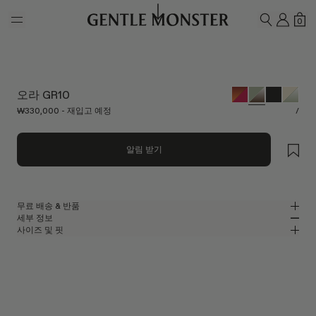
Skip to main content
내 계
쇼
0
검색하기
오라 GR10
₩330,000 - 재입고 예정
/
알림 받기
무료 배송 & 반품
세부 정보
젠틀몬스터 공식 온라인 스토어는 무료 배송 및 반품 서비스를 제공합니다.
사이즈 및 핏
반품은 제품을 수령하신 날로부터 7일 이내에 접수해 주셔야 합니다. 제품은
그린 혼합 소재의 오벌 선글라스
MM
IN
사용되지 않은 상태여야 하며, 모든 구성품을 포함하고 있어야 합니다.
부케 컬렉션
렌즈 너비
:
54.7 mm
핏
그린 혼합 프레임
브릿지
:
19 mm
좁음
넓음
브라운
렌즈
프레임 프론트
:
148 mm
오벌 쉐입
낮음
높음
템플 길이
:
138.3 mm
UV 99.9% 차단 렌즈