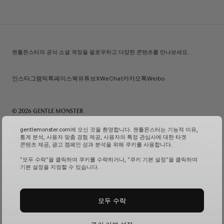
젠틀몬스터의 공식 소셜 계정을 팔로우하고 다양한 콘텐츠를 만나보세요.
인스타그램
틱톡
페이스북
유튜브
X
WeChat
카카오톡
Weibo
© 2026 GENTLE MONSTER
주) 아이아이컴바인드 | 대표자명: 김한국 | 사업자번호: 119-86-38589 | 통신판매신고번호: 제 2026-
gentlemonster.com에 오신 것을 환영합니다. 젠틀몬스터는 기능적 이유,
서울성동-0958호
(사업자 정보 확인↗)
| 이메일 문의:
service.kr@gentlemonster.com
|
통계 분석, 사용자 맞춤 경험 제공, 사용자의 특정 관심사에 대한 타겟
개인정보보호책임자: 정태호 | 주소: 서울특별시 성동구 뚝섬로 433 | 대표번호:
1600-2126
콘텐츠 제공, 광고 캠페인 성과 분석을 위해 쿠키를 사용합니다.
고객님의 안전한 현금자산 거래를 위해 하나은행과 채무지급보증계약을 체결하여 보장해드리고
있습니다.
서비스 가입 여부 확인↗
고정형 영상 정보 처리기기 운영 및 관리↗
"모두 수락"을 클릭하여 쿠키를 수락하거나, "쿠키 기본 설정"을 클릭하여
기본 설정을 지정할 수 있습니다.
모두 수락