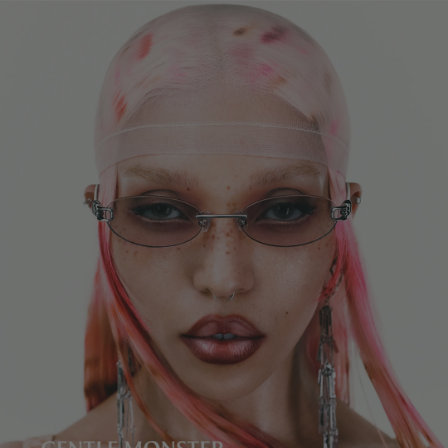
렌즈 높이
:
32.3 mm
제조자 및 수입자: IICOMBINED CO., LTD.
제조국명
:
중국
본 제품은 피팅이 불가합니다.