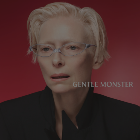
렌즈 높이
:
32.6 mm
제조자 및 수입자: IICOMBINED CO., LTD.
제조국명
:
중국