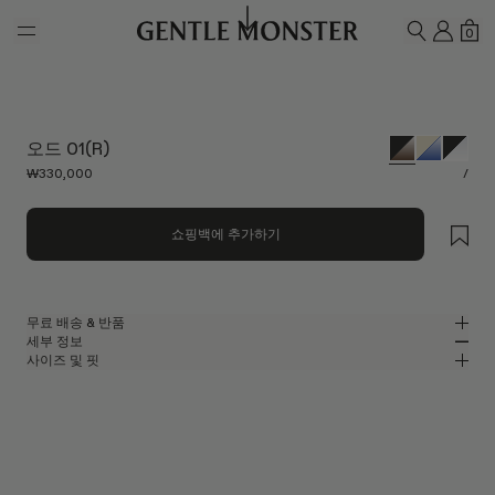
Skip to main content
내 계
쇼
0
검색하기
오드 01(R)
₩330,000
/
쇼핑백에 추가하기
무료 배송 & 반품
세부 정보
젠틀몬스터 공식 온라인 스토어는 무료 배송 및 반품 서비스를 제공합니다.
사이즈 및 핏
반품은 제품을 수령하신 날로부터 7일 이내에 접수해 주셔야 합니다. 제품은
블랙 아세테이트 소재의 오벌 안경
MM
IN
사용되지 않은 상태여야 하며, 모든 구성품을 포함하고 있어야 합니다.
2025 볼드 컬렉션
렌즈 너비
:
51.3 mm
핏
블랙 아세테이트 프레임
브릿지
:
19 mm
좁음
넓음
브라운
렌즈
프레임 프론트
:
147.7 mm
오벌 쉐입
낮음
높음
템플 길이
:
146.9 mm
UV 99.9% 차단 렌즈