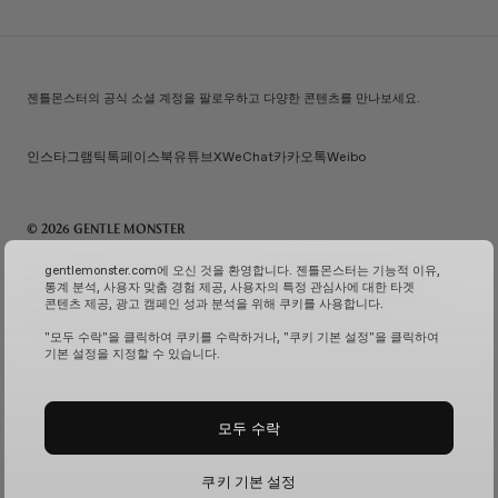
젠틀몬스터의 공식 소셜 계정을 팔로우하고 다양한 콘텐츠를 만나보세요.
인스타그램
틱톡
페이스북
유튜브
X
WeChat
카카오톡
Weibo
© 2026 GENTLE MONSTER
주) 아이아이컴바인드 | 대표자명: 김한국 | 사업자번호: 119-86-38589 | 통신판매신고번호: 제 2026-
gentlemonster.com에 오신 것을 환영합니다. 젠틀몬스터는 기능적 이유,
서울성동-0958호
(사업자 정보 확인↗)
| 이메일 문의:
service.kr@gentlemonster.com
|
통계 분석, 사용자 맞춤 경험 제공, 사용자의 특정 관심사에 대한 타겟
개인정보보호책임자: 정태호 | 주소: 서울특별시 성동구 뚝섬로 433 | 대표번호:
1600-2126
콘텐츠 제공, 광고 캠페인 성과 분석을 위해 쿠키를 사용합니다.
고객님의 안전한 현금자산 거래를 위해 하나은행과 채무지급보증계약을 체결하여 보장해드리고
있습니다.
서비스 가입 여부 확인↗
고정형 영상 정보 처리기기 운영 및 관리↗
"모두 수락"을 클릭하여 쿠키를 수락하거나, "쿠키 기본 설정"을 클릭하여
기본 설정을 지정할 수 있습니다.
모두 수락
쿠키 기본 설정