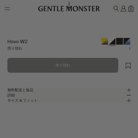
Skip to main content
マイ
シ
0
検索
Hovo W2
売り切れ
/
売り切れ
無料配送と返品
詳細
Gentle Monsterの公式オンラインストアでは、無料配送をご提供し、無料
サイズ & フィット
返品を承ります。返品は、商品到着後7日以内にご依頼ください。返品の
ホワイトアセテートのスクエアサングラス
MM
IN
際は、製品が未使用な状態で、すべての梱包材が同梱されている必要があ
ります。
2024 Collection
レンズ幅
:
52.2 mm
フィット
ホワイト アセテート フレーム
ブリッジ
:
22 mm
横狭
横広
ブラック
レンズ
フレームフロント
:
145.8 mm
スクエア シェイプ
縦狭
縦広
テンプルの長さ
:
145.5 mm
UV 99.9%カット機能付きレンズ