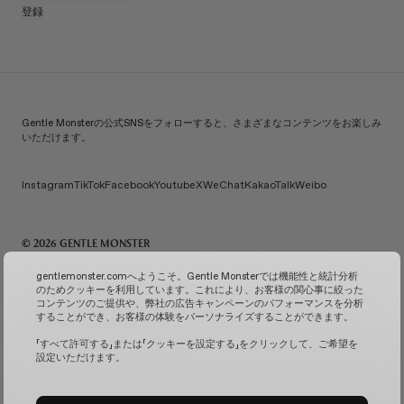
登録
Gentle Monsterの公式SNSをフォローすると、さまざまなコンテンツをお楽しみ
いただけます。
Instagram
TikTok
Facebook
Youtube
X
WeChat
KakaoTalk
Weibo
© 2026 GENTLE MONSTER
IiCombined Co., Ltd. | 代表：Kim Han-guk | 代表番号：119-86-38589 | メールご注文販売報告番
gentlemonster.comへようこそ。Gentle Monsterでは機能性と統計分析
号：No. 2026-Seoul Seongdong-0958
(ビジネス情報を確認↗)
| メールによるお問い合わせ：
のためクッキーを利用しています。これにより、お客様の関心事に絞った
service.kr@gentlemonster.com
| 個人情報保護担当：Taeho Jeong | 住所：433, Ttukseom-ro,
コンテンツのご提供や、弊社の広告キャンペーンのパフォーマンスを分析
Seongdong-gu, Seoul | 代表番号：
1600-2126
することができ、お客様の体験をパーソナライズすることができます。
お客様の安全な現金資産取引のため、弊社ではハナ銀行と債務保証契約を結んでおります。
サブス
クリプションサービスの確認↗
固定カメラ管理↗
「すべて許可する」または「クッキーを設定する」をクリックして、ご希望を
設定いただけます。