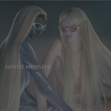
レンズの高さ
:
37.5 mm
製造者＆輸入者: IICOMBINED CO., LTD.
製造国
:
China