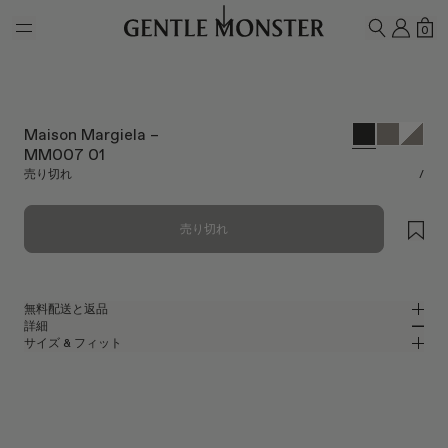
Skip to main content
マイ
シ
0
検索
Maison Margiela –
MM007 01
売り切れ
/
売り切れ
無料配送と返品
詳細
Gentle Monsterの公式オンラインストアでは、無料配送をご提供し、無料
サイズ & フィット
返品を承ります。返品は、商品到着後7日以内にご依頼ください。返品の
ブラックアセテートのスクエアサングラス
MM
IN
際は、製品が未使用な状態で、すべての梱包材が同梱されている必要があ
ります。
Maison Margiela 2023 Collaboration
レンズ幅
:
52.6 mm
フィット
ブラック アセテート フレーム
ブリッジ
:
22 mm
横狭
横広
ブラック
レンズ
フレームフロント
:
147.6 mm
スクエア シェイプ
縦狭
縦広