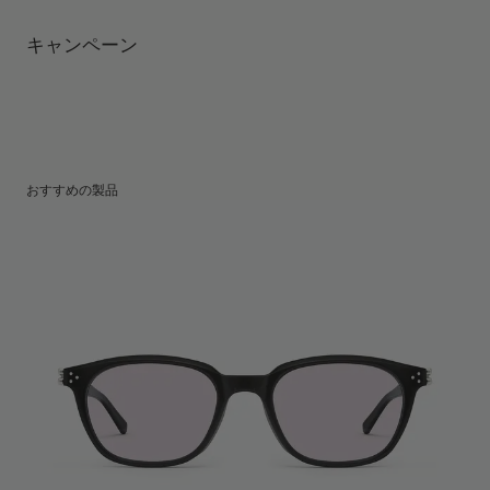
テンプルの長さ
:
144 mm
UV 99.9%カット機能付きレンズ
レンズの高さ
:
41.8 mm
製造者＆輸入者: IICOMBINED CO., LTD.
キャンペーン
製造国
:
China
おすすめの製品