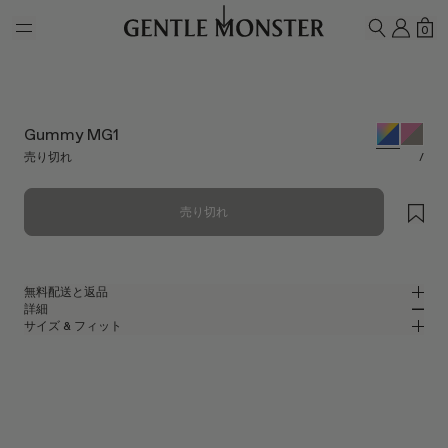
Skip to main content
マイ
シ
0
検索
Gummy MG1
売り切れ
/
売り切れ
無料配送と返品
詳細
Gentle Monsterの公式オンラインストアでは、無料配送をご提供し、無料
サイズ & フィット
返品を承ります。返品は、商品到着後7日以内にご依頼ください。返品の
その他ナイロンのラップアラウンドサングラス
MM
IN
際は、製品が未使用な状態で、すべての梱包材が同梱されている必要があ
ります。
2024 Collection
レンズ幅
:
65.6 mm
フィット
マルチカラー ナイロン フレーム
ブリッジ
:
17 mm
横狭
横広
ブルー ミラー
レンズ
フレームフロント
:
152 mm
ラップアラウンド シェイプ
縦狭
縦広
テンプルの長さ
:
127.2 mm
UV 99.9%カット機能付きレンズ