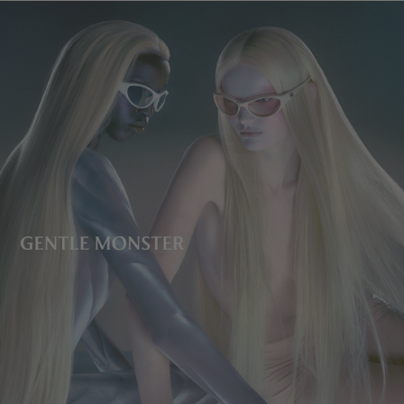
レンズの高さ
:
36.8 mm
製造者＆輸入者: IICOMBINED CO., LTD.
製造国
:
China