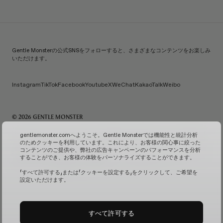
Gentle Monsterの公式SNSをフォローすると、さまざまなコンテンツをお楽しみ
いただけます。
Instagram
TikTok
Facebook
Youtube
X
WeChat
KakaoTalk
Weibo
© 2026 GENTLE MONSTER
IiCombined Co., Ltd. | 代表：Kim Han-guk | 代表番号：119-86-38589 | メールご注文販売報告番
gentlemonster.comへようこそ。Gentle Monsterでは機能性と統計分析
号：No. 2026-Seoul Seongdong-0958
(ビジネス情報を確認↗)
| メールによるお問い合わせ：
のためクッキーを利用しています。これにより、お客様の関心事に絞った
service.kr@gentlemonster.com
| 個人情報保護担当：Taeho Jeong | 住所：433, Ttukseom-ro,
コンテンツのご提供や、弊社の広告キャンペーンのパフォーマンスを分析
Seongdong-gu, Seoul | 代表番号：
1600-2126
することができ、お客様の体験をパーソナライズすることができます。
お客様の安全な現金資産取引のため、弊社ではハナ銀行と債務保証契約を結んでおります。
サブス
クリプションサービスの確認↗
固定カメラ管理↗
「すべて許可する」または「クッキーを設定する」をクリックして、ご希望を
設定いただけます。
すべて許可する