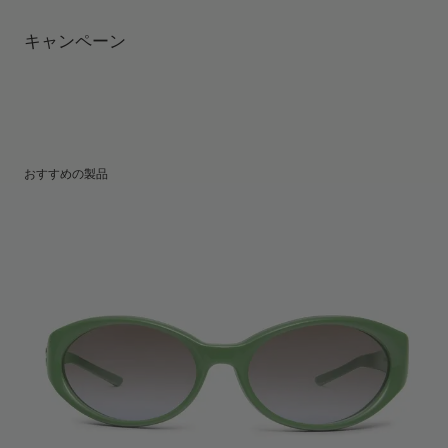
mm
UV 99.9%カット機能付きレンズ
テンプルの長さ
:
121.9 mm
製造者＆輸入者: IICOMBINED CO., LTD.
キャンペーン
レンズの高さ
:
39.7 mm
製造国
:
China
おすすめの製品