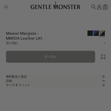
Skip to main content
マイ
シ
0
検索
Maison Margiela -
MM104 Leather LK1
売り切れ
/
売り切れ
無料配送と返品
詳細
Gentle Monsterの公式オンラインストアでは、無料配送をご提供し、無料
サイズ & フィット
返品を承ります。返品は、商品到着後7日以内にご依頼ください。返品の
カーキアセテートのラップアラウンドサングラス
MM
IN
際は、製品が未使用な状態で、すべての梱包材が同梱されている必要があ
ります。
Maison Margiela 2024 Collaboration
レンズ幅
:
59.8 mm
フィット
グリーン アセテート フレーム
ブリッジ
:
19 mm
横狭
横広
ブラック
レンズ
フレームフロント
:
145.9
ラップアラウンド シェイプ
縦狭
縦広