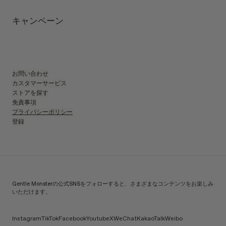
mm
UV 99.9%カット・ブルーライトカット機能付きレンズ
テンプルの長さ
:
144 mm
製造者＆輸入者: IICOMBINED CO., LTD.
キャンペーン
レンズの高さ
:
40.5 mm
製造国
:
China
お問い合わせ
カスタマーサービス
ストアを探す
免責事項
プライバシーポリシー
登録
Gentle Monsterの公式SNSをフォローすると、さまざまなコンテンツをお楽しみ
いただけます。
Instagram
TikTok
Facebook
Youtube
X
WeChat
KakaoTalk
Weibo