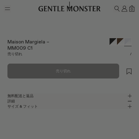
Skip to main content
マイ
シ
0
検索
Maison Margiela –
MM009 C1
売り切れ
/
売り切れ
無料配送と返品
詳細
Gentle Monsterの公式オンラインストアでは、無料配送をご提供し、無料
サイズ & フィット
返品を承ります。返品は、商品到着後7日以内にご依頼ください。返品の
クリアアセテートのラウンドグラス
MM
IN
際は、製品が未使用な状態で、すべての梱包材が同梱されている必要があ
ります。
Maison Margiela 2023 Collaboration
レンズ幅
:
46.2 mm
フィット
クリア アセテート フレーム
ブリッジ
:
22 mm
横狭
横広
クリア
レンズ
フレームフロント
:
139.6
ラウンド シェイプ
縦狭
縦広