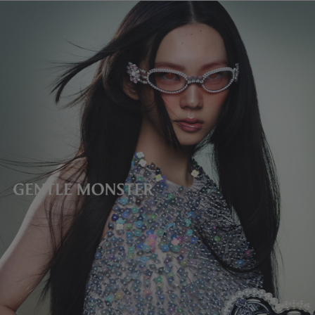
レンズの高さ
:
34.6 mm
製造者＆輸入者: IICOMBINED CO., LTD.
製造国
:
China