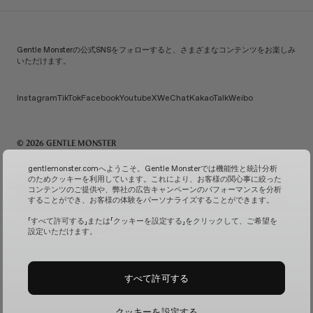
Gentle Monsterの公式SNSをフォローすると、さまざまなコンテンツをお楽しみ
いただけます。
Instagram
TikTok
Facebook
Youtube
X
WeChat
KakaoTalk
Weibo
© 2026 GENTLE MONSTER
IiCombined Co., Ltd. | 代表：Kim Han-guk | 代表番号：119-86-38589 | メールご注文販売報告番
gentlemonster.comへようこそ。Gentle Monsterでは機能性と統計分析
号：No. 2026-Seoul Seongdong-0958
(ビジネス情報を確認↗)
| メールによるお問い合わせ：
のためクッキーを利用しています。これにより、お客様の関心事に絞った
service.kr@gentlemonster.com
| 個人情報保護担当：Taeho Jeong | 住所：433, Ttukseom-ro,
コンテンツのご提供や、弊社の広告キャンペーンのパフォーマンスを分析
Seongdong-gu, Seoul | 代表番号：
1600-2126
することができ、お客様の体験をパーソナライズすることができます。
お客様の安全な現金資産取引のため、弊社ではハナ銀行と債務保証契約を結んでおります。
サブス
クリプションサービスの確認↗
固定カメラ管理↗
「すべて許可する」または「クッキーを設定する」をクリックして、ご希望を
設定いただけます。
すべて許可する
クッキーを設定する