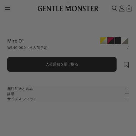
Skip to main content
マイ
シ
0
検索
Miro 01
₩340,000 - 再入荷予定
/
入荷通知を受け取る
無料配送と返品
詳細
Gentle Monsterの公式オンラインストアでは、無料配送をご提供し、無料
サイズ & フィット
返品を承ります。返品は、商品到着後7日以内にご依頼ください。返品の
アセテートの洗練されたオーバルサングラス
MM
IN
際は、製品が未使用な状態で、すべての梱包材が同梱されている必要があ
ります。
2025 Collection
レンズ幅
:
53.8 mm
フィット
ブラック アセテート フレーム
ブリッジ
:
22 mm
横狭
横広
ブラック
レンズ
フレームフロント
:
149.1 mm
オーバル シェイプ
縦狭
縦広
テンプルの長さ
:
146.3 mm
UV 99.9%カット機能付きレンズ