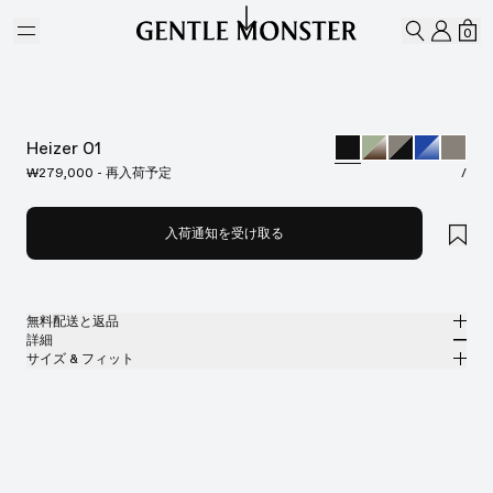
Skip to main content
マイ
シ
0
検索
Heizer 01
₩279,000 - 再入荷予定
/
入荷通知を受け取る
無料配送と返品
詳細
Gentle Monsterの公式オンラインストアでは、無料配送をご提供し、無料
サイズ & フィット
返品を承ります。返品は、商品到着後7日以内にご依頼ください。返品の
ブラックアセテートのスクエアサングラス
MM
IN
際は、製品が未使用な状態で、すべての梱包材が同梱されている必要があ
ります。
ブラック アセテート フレーム
レンズ幅
:
63.3 mm
フィット
ブラック
レンズ
ブリッジ
:
15 mm
横狭
横広
スクエア シェイプ
フレームフロント
:
145.1 mm
UV 99.9%カット機能付きレンズ
縦狭
縦広
テンプルの長さ
:
141.8 mm
製造者＆輸入者: IICOMBINED CO., LTD.