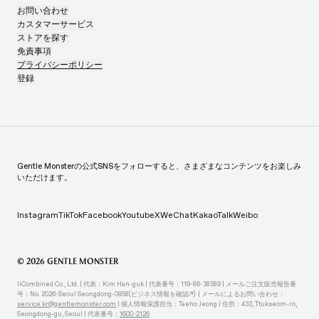
お問い合わせ
カスタマーサービス
ストアを探す
免責事項
プライバシーポリシー
登録
Gentle Monsterの公式SNSをフォローすると、さまざまなコンテンツをお楽しみ
いただけます。
Instagram
TikTok
Facebook
Youtube
X
WeChat
KakaoTalk
Weibo
© 2026 GENTLE MONSTER
IiCombined Co., Ltd. | 代表：Kim Han-guk | 代表番号：119-86-38589 | メールご注文販売報告番
号：No. 2026-Seoul Seongdong-0958
(ビジネス情報を確認↗)
| メールによるお問い合わせ：
service.kr@gentlemonster.com
| 個人情報保護担当：Taeho Jeong | 住所：433, Ttukseom-ro,
Seongdong-gu, Seoul | 代表番号：
1600-2126