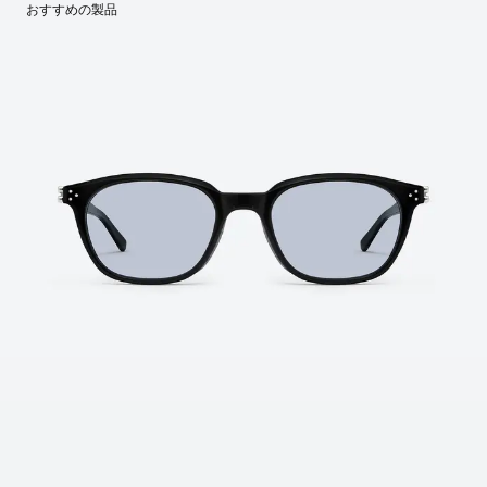
レンズの高さ
:
46 mm
製造国
おすすめの製品
:
China