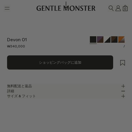
Skip to main content
マイ
シ
0
検索
Devon 01
₩340,000
/
ショッピングバッグに追加
無料配送と返品
詳細
Gentle Monsterの公式オンラインストアでは、無料配送をご提供し、無料
サイズ & フィット
返品を承ります。返品は、商品到着後7日以内にご依頼ください。返品の
ブラックアセテートのモダンなキャットアイサングラス
MM
IN
際は、製品が未使用な状態で、すべての梱包材が同梱されている必要があ
ります。
2025 Collection
レンズ幅
:
55.4 mm
フィット
ブラック アセテート フレーム
ブリッジ
:
22 mm
横狭
横広
ブラック
レンズ
フレームフロント
:
150 mm
キャットアイ シェイプ
縦狭
縦広
テンプルの長さ
:
145.8 mm
UV 99.9%カット機能付きレンズ