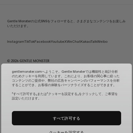
Gentle Monsterの公式SNSをフォローすると、さまざまなコンテンツをお楽しみ
いただけます。
Instagram
TikTok
Facebook
Youtube
X
WeChat
KakaoTalk
Weibo
© 2026 GENTLE MONSTER
IiCombined Co., Ltd. | 代表：Kim Han-guk | 代表番号：119-86-38589 | メールご注文販売報告番
gentlemonster.comへようこそ。Gentle Monsterでは機能性と統計分析
号：No. 2026-Seoul Seongdong-0958
(ビジネス情報を確認↗)
| メールによるお問い合わせ：
のためクッキーを利用しています。これにより、お客様の関心事に絞った
service.kr@gentlemonster.com
| 個人情報保護担当：Taeho Jeong | 住所：433, Ttukseom-ro,
コンテンツのご提供や、弊社の広告キャンペーンのパフォーマンスを分析
Seongdong-gu, Seoul | 代表番号：
1600-2126
することができ、お客様の体験をパーソナライズすることができます。
お客様の安全な現金資産取引のため、弊社ではハナ銀行と債務保証契約を結んでおります。
サブス
クリプションサービスの確認↗
固定カメラ管理↗
「すべて許可する」または「クッキーを設定する」をクリックして、ご希望を
設定いただけます。
すべて許可する
クッキーを設定する