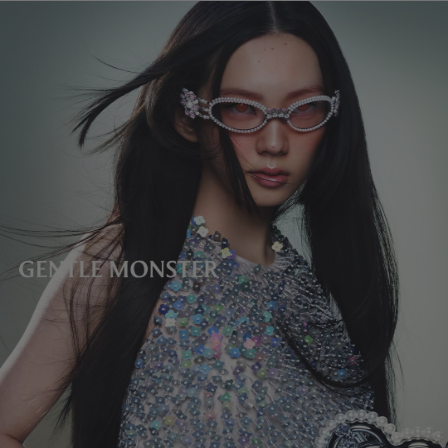
レンズの高さ
:
33.5 mm
製造者＆輸入者: IICOMBINED CO., LTD.
製造国
:
China