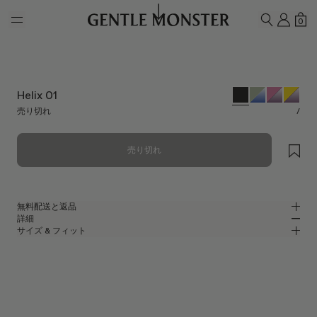
Skip to main content
マイ
シ
0
検索
Helix 01
売り切れ
/
売り切れ
無料配送と返品
詳細
Gentle Monsterの公式オンラインストアでは、無料配送をご提供し、無料
サイズ & フィット
返品を承ります。返品は、商品到着後7日以内にご依頼ください。返品の
ブラックアセテートのオーバルサングラス
MM
IN
際は、製品が未使用な状態で、すべての梱包材が同梱されている必要があ
ります。
ブラック アセテート フレーム
レンズ幅
:
50.3 mm
フィット
ブラック
レンズ
ブリッジ
:
24 mm
横狭
横広
オーバル シェイプ
フレームフロント
:
147 mm
UV 99.9%カット機能付きレンズ
縦狭
縦広
テンプルの長さ
:
144.5 mm
製造者＆輸入者: IICOMBINED CO., LTD.