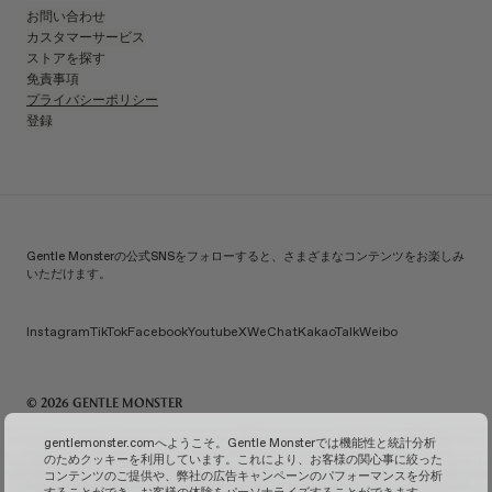
お問い合わせ
カスタマーサービス
ストアを探す
免責事項
プライバシーポリシー
登録
Gentle Monsterの公式SNSをフォローすると、さまざまなコンテンツをお楽しみ
いただけます。
Instagram
TikTok
Facebook
Youtube
X
WeChat
KakaoTalk
Weibo
© 2026 GENTLE MONSTER
IiCombined Co., Ltd. | 代表：Kim Han-guk | 代表番号：119-86-38589 | メールご注文販売報告番
gentlemonster.comへようこそ。Gentle Monsterでは機能性と統計分析
号：No. 2026-Seoul Seongdong-0958
(ビジネス情報を確認↗)
| メールによるお問い合わせ：
のためクッキーを利用しています。これにより、お客様の関心事に絞った
service.kr@gentlemonster.com
| 個人情報保護担当：Taeho Jeong | 住所：433, Ttukseom-ro,
コンテンツのご提供や、弊社の広告キャンペーンのパフォーマンスを分析
Seongdong-gu, Seoul | 代表番号：
1600-2126