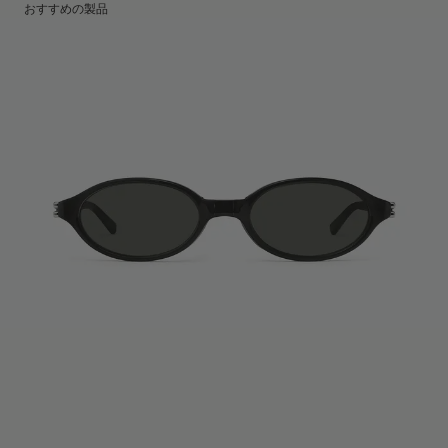
レンズの高さ
:
33.7 mm
製造国
おすすめの製品
:
China