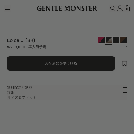
Skip to main content
マイ
シ
0
検索
Loloe 01(BR)
₩289,000 - 再入荷予定
/
入荷通知を受け取る
無料配送と返品
詳細
Gentle Monsterの公式オンラインストアでは、無料配送をご提供し、無料
サイズ & フィット
返品を承ります。返品は、商品到着後7日以内にご依頼ください。返品の
ブラックアセテートのクラシックなスクエアサングラス
MM
IN
際は、製品が未使用な状態で、すべての梱包材が同梱されている必要があ
ります。
2025 Collection
レンズ幅
:
64.1 mm
フィット
ブラック アセテート フレーム
ブリッジ
:
16 mm
横狭
横広
ブラウン
レンズ
フレームフロント
:
148.5 mm
スクエア シェイプ
縦狭
縦広
テンプルの長さ
:
146.8 mm
UV 99.9%カット機能付きレンズ