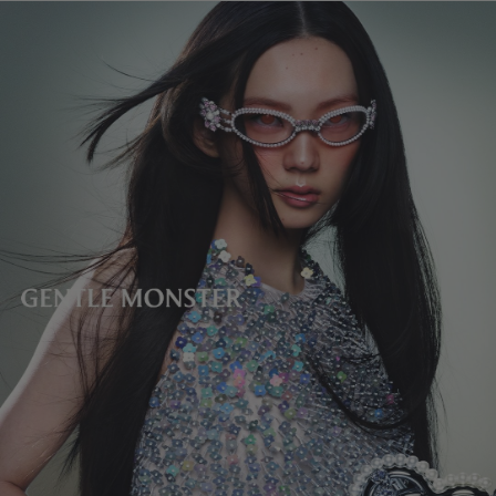
レンズの高さ
:
49.4 mm
製造者＆輸入者: IICOMBINED CO., LTD.
製造国
:
China