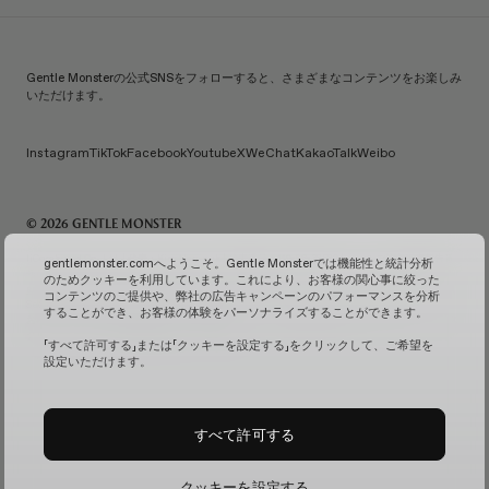
Gentle Monsterの公式SNSをフォローすると、さまざまなコンテンツをお楽しみ
いただけます。
Instagram
TikTok
Facebook
Youtube
X
WeChat
KakaoTalk
Weibo
© 2026 GENTLE MONSTER
IiCombined Co., Ltd. | 代表：Kim Han-guk | 代表番号：119-86-38589 | メールご注文販売報告番
gentlemonster.comへようこそ。Gentle Monsterでは機能性と統計分析
号：No. 2026-Seoul Seongdong-0958
(ビジネス情報を確認↗)
| メールによるお問い合わせ：
のためクッキーを利用しています。これにより、お客様の関心事に絞った
service.kr@gentlemonster.com
| 個人情報保護担当：Taeho Jeong | 住所：433, Ttukseom-ro,
コンテンツのご提供や、弊社の広告キャンペーンのパフォーマンスを分析
Seongdong-gu, Seoul | 代表番号：
1600-2126
することができ、お客様の体験をパーソナライズすることができます。
お客様の安全な現金資産取引のため、弊社ではハナ銀行と債務保証契約を結んでおります。
サブス
クリプションサービスの確認↗
固定カメラ管理↗
「すべて許可する」または「クッキーを設定する」をクリックして、ご希望を
設定いただけます。
すべて許可する
クッキーを設定する